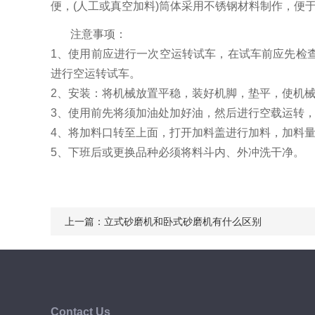
便，(人工或真空加料)筒体采用不锈钢材料制作，便
注意事项：
1、使用前应进行一次空运转试车，在试车前应先检
进行空运转试车。
2、安装：将机械放置平稳，装好机脚，垫平，使机
3、使用前先将须加油处加好油，然后进行空载运转
4、将加料口转至上面，打开加料盖进行加料，加料
5、下班后或更换品种必须将料斗内、外冲洗干净。
上一篇：
立式砂磨机和卧式砂磨机有什么区别
Contact Us