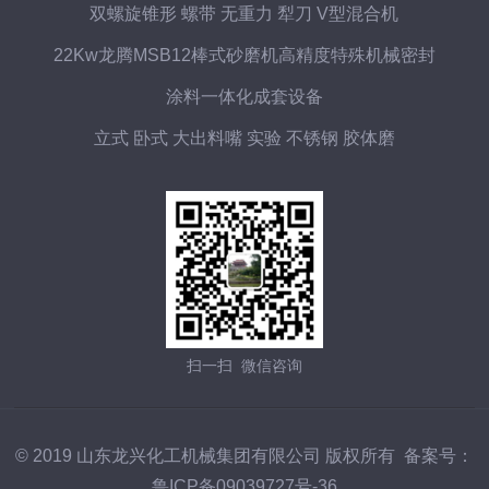
双螺旋锥形 螺带 无重力 犁刀 V型混合机
22Kw龙腾MSB12棒式砂磨机高精度特殊机械密封
涂料一体化成套设备
立式 卧式 大出料嘴 实验 不锈钢 胶体磨
扫一扫 微信咨询
© 2019 山东龙兴化工机械集团有限公司 版权所有 备案号：
鲁ICP备09039727号-36