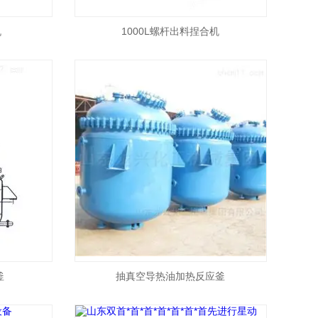
机
1000L螺杆出料捏合机
釜
抽真空导热油加热反应釜