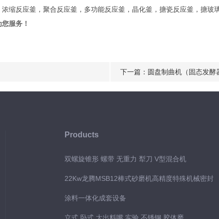
浓缩反应釜，聚合反应釜，多功能反应釜，晶化釜，搪瓷反应釜，搪玻璃
为您服务！
下一篇：
圆盘制曲机（固态发酵
Products
双螺旋锥形 螺带 无重力 犁刀 V型混合机
22Kw龙腾MSB12棒式砂磨机高精度特殊机械密封
涂料一体化成套设备
立式 卧式 大出料嘴 实验 不锈钢 胶体磨