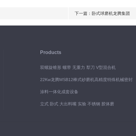
下一篇：
卧式球磨机龙腾集团
Products
双螺旋锥形 螺带 无重力 犁刀 V型混合机
22Kw龙腾MSB12棒式砂磨机高精度特殊机械密封
涂料一体化成套设备
立式 卧式 大出料嘴 实验 不锈钢 胶体磨