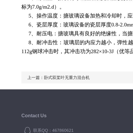
标为7.0g/m2.d）。
5、操作温度：搪玻璃设备加热和冷却时，应缓
6、瓷层厚度：玻璃设备的瓷层厚度0.8-2.0m
7、耐压电：搪玻璃具有良好的绝缘性，当搪
8、耐冲击性：玻璃层的内应力越小，弹性越
112g钢球冲击时，其冲击功为282×10-3J（优等品
上一篇：
卧式双桨叶无重力混合机
Contact Us
联系QQ：467860621