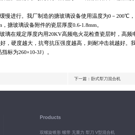
慢进行。我厂制造的搪玻璃设备使用温度为0－200℃，耐
m，搪玻璃设备附件的瓷层厚度0.6-1.8mm。
玻璃在规定厚度内用20KV高频电火花检查瓷层时，高频
好，硬度越大，抗弯抗压强度越高，则耐冲击就越好。我
指标为260×10-3J）。
下一篇：
卧式犁刀混合机
Products
双螺旋锥形 螺带 无重力 犁刀 V型混合机