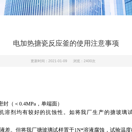
电加热搪瓷反应釜的使用注意事项
更新时间：2021-01-09
浏览：2400次
密封（＜0.4MPa，单端面）
溶剂均有较好的抗蚀性。如将我厂生产的搪玻璃试样置
。但将我厂搪玻璃试样置于1N*溶液腐蚀，试验温度80℃时间