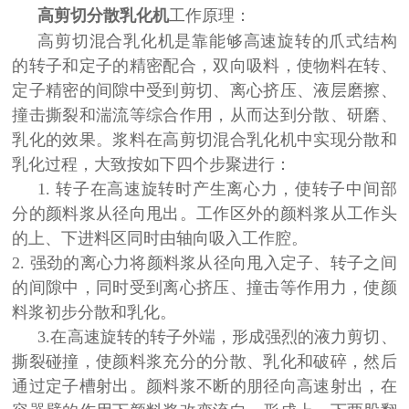
高剪切分散乳化机
工作原理：
高剪切混合乳化机
是
靠能够高速旋转
的
爪式结构
的转子和定子的精密配合，双向吸料，使物料在转、
定子精密的间隙中受到剪切、离心挤压、液层磨擦、
撞击撕裂和湍流等综合作用，从而达到分散、研磨、
乳化的效果。浆
料
在高剪切混合乳化机中实现分散和
乳化过程，大致按如下四个步聚进行：
1.
转子在高速旋转时产生离心力，使转子中间部
分的颜料浆从径向甩出。工作区外的颜料浆从工作头
的上、下进料区同时由轴向吸入工作腔。
2.
强劲的离心力将颜料浆从径向甩入定子、转子之间
的间隙中，同时受到离心挤压、撞击等作用力，使颜
料浆初步分散和乳化。
3.在高速旋转的转子外端，形成强烈的液力剪切、
撕裂碰撞，使颜料浆充分的分散、乳化和破碎，然后
通过定子槽射出。颜料浆不断的朋径向高速射出，在