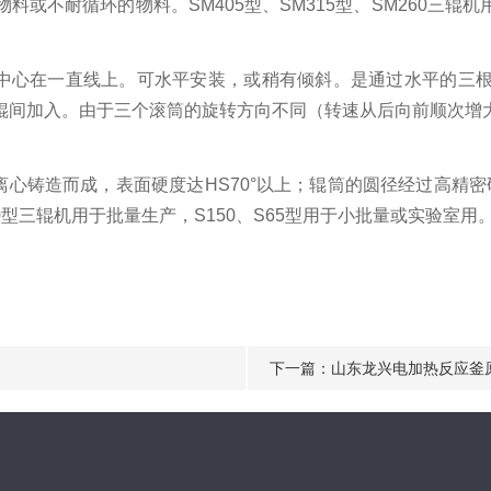
不耐循环的物料。SM405型、SM315型、SM260三辊机用于
中心在一直线上。可水平安装，或稍有倾斜。是通过水平的三
辊间加入。由于三个滚筒的旋转方向不同（转速从后向前顺次增
铸造而成，表面硬度达HS70°以上；辊筒的圆径经过高精密
0型三辊机用于批量生产，S150、S65型用于小批量或实验室用
下一篇：
山东龙兴电加热反应釜