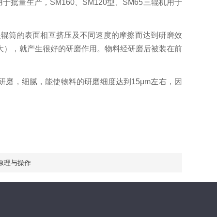
批量生产，SM160、SM120型、SM65三辊机用于
根辊筒的表面相互挤压及不同速度的摩擦而达到研磨效
大），就产生很好的研磨作用。物料经研磨后被装在前
研磨，细腻，能使物料的研磨细度达到15μm左右，因
。
原理与操作