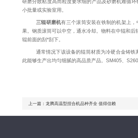
研磨分散粘度高而粒度要求细的产品及砂磨机难循环物料或
小批量或实验室用。
三辊研磨机
有三个滚筒安装在铁制的机架上，
果。钢质滚筒可以中空，通水冷却。物料在中辊和后
辊前面的刮*刮下。
通常情况下该设备的辊筒材质为冷硬合金铸铁离心
此能够生产出均匀细腻的高品质产品。SM405、S26
上一篇：
龙腾高温型捏合机品种齐全 值得信赖