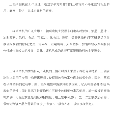
三辊研磨机的工作原理：通过水平方向排列的三根辊筒不等速旋转相互挤
压，磨擦、剪切，完成对浆料的研磨。
三辊研磨机的广泛应用：三辊研磨机主要用来研磨各种油漆，油墨、墨汁，
油彩颜料、涂料、食品、巧克力、化妆品、医药、等膏状物料
(
不宜研磨足以导
致辊筒腐蚀的原料
)
之用。近年来，在电缆料，人革塑料，肥皂和铅芯原料的制
作领域也有较大的发展，因此，该机已成为这些厂家研细物料的主要设备。
三辊研磨机的性能特点：该机的三辊在材质上采用了冷硬合金材质，三辊在
制造上采用了专用中凸磨床磨削，使辊筒的有效工作面上略带中凸，因此，三辊
在研细物料的过程中，由于辊筒刚性和热胀冷缩的因素，它具有自动补偿
,
提高
寿命的特性，同时提高了被研物料在三辊中的研细效率和细度．对一般被研磨物
料来讲，可根据其原始细度和韧硬度，在三辊中可进行一次、二次或多次研磨，
最终达到该产品所需要的细度
(
一般在
3-18
微米左右，以细度板测定
)
。