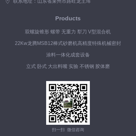
联系地址：山东省莱州市路旺龙王埠
Products
双螺旋锥形 螺带 无重力 犁刀 V型混合机
22Kw龙腾MSB12棒式砂磨机高精度特殊机械密封
涂料一体化成套设备
立式 卧式 大出料嘴 实验 不锈钢 胶体磨
扫一扫 微信咨询