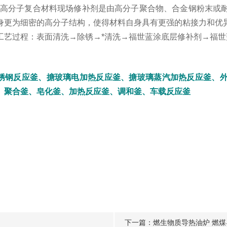
蓝高分子复合材料现场修补剂是由高分子聚合物、合金钢粉末或
身更为细密的高分子结构，使得材料自身具有更强的粘接力和优
艺过程：表面清洗→除锈→*清洗→福世蓝涂底层修补剂→福世
锈钢反应釜、搪玻璃电加热反应釜、搪玻璃蒸汽加热反应釜、
、聚合釜、皂化釜、加热反应釜、调和釜、车载反应釜
下一篇：
燃生物质导热油炉 燃煤