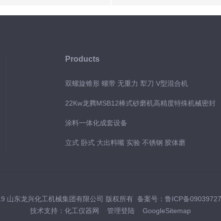
Products
双螺旋锥形 螺带 无重力 犁刀 V型混合机
22Kw龙腾MSB12棒式砂磨机高精度特殊机械密封
涂料一体化成套设备
立式 卧式 大出料嘴 实验 不锈钢 胶体磨
019 山东龙兴化工机械集团有限公司 版权所有 备案号：
鲁ICP备0903972
技术支持：
化工仪器网
管理登陆
GoogleSitemap