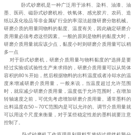
卧式砂磨机是一种广泛用于涂料、染料、油漆、油
墨、医药、磁卧式砂磨机粉、铁氧体、感光胶片、农药、造
纸以及化妆品等非金属矿行业的率湿法超微研磨分散机械。
研磨介质的用量同物料的黏度、温度有关，因此确定研磨介
质用量必须考虑这些因素。一般的原则是物料的黏度大时，
研磨介质用量就应该少点，黏度小时则研磨介质用量可以稍
多一点
对于卧式砂磨机，研磨介质用量与物料黏度的*选择是要
经过实验或试验性生产来求得的，研磨介质用量可以从简体
容积的80％开始，然后根据物料的出料温度或者冷却水的温
度来增减研磨介质用量，一般来说，当温度超过允许范围
时，就应减少研磨介质用量，温度低于允许范围时，在增加
转轴速度之前，可优先考虑增加研磨介质用量。通常墨料的
出料温度在50～70℃范围内是可以允许的。调节介质用量就
可以用这个尺度来衡量，对于某些稳定性差的墨料就要注意
控制了。
卧式砂磨机工作原理是利用料泵将经过搅拌机预分