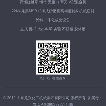
双螺旋锥形 螺带 无重力 犁刀 V型混合机
22Kw龙腾MSB12棒式砂磨机高精度特殊机械密封
涂料一体化成套设备
立式 卧式 大出料嘴 实验 不锈钢 胶体磨
扫一扫 微信咨询
© 2019 山东龙兴化工机械集团有限公司 版权所有 备案号：
鲁ICP备09039727号-36