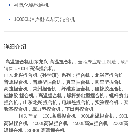
衬氧化铝球磨机
10000L油热卧式犁刀混合机
详细介绍
高温捏合机
山东
龙兴
高温捏合机
，
全程专业精工制造，现*
销售5-3000L
高温捏合机。
山东
龙兴捏合机
（孙学琪
）
系列：
捏合机，龙兴产捏合机，
普通捏合机，普通型捏合机，真空捏合机，真空型捏合机，
高速捏合机，莱州捏合机，纤维素捏合机，硅橡胶捏合机，
硅橡胶 捏合机，高温捏合机，螺杆挤出型捏合机，螺杆挤出
捏合机，山东龙兴 捏合机，电加热捏合机，实验捏合机，实
验室捏合机，压力型捏合机，下出料捏合机
高温
捏合机
高温
捏合机
相关产品：100L
，300L
，500L
高温
捏合机
高温
捏合机
高温
捏合机
l
高
，1000L
，1500L
，2000
温
捏合机
，3000L
高温
捏合机