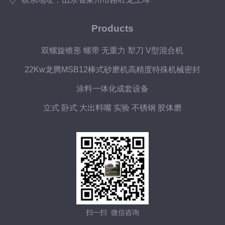
Products
双螺旋锥形 螺带 无重力 犁刀 V型混合机
22Kw龙腾MSB12棒式砂磨机高精度特殊机械密封
涂料一体化成套设备
立式 卧式 大出料嘴 实验 不锈钢 胶体磨
扫一扫 微信咨询