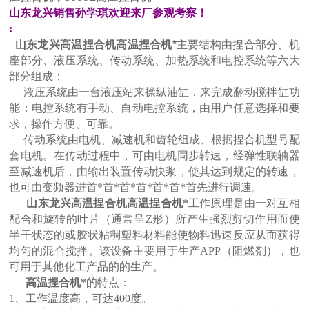
山东龙兴销售孙学琪欢迎来厂参观考察！
:
山东龙兴高温捏合机
高温捏合机*
主要结构由捏合部分、机
座部分、液压系统、传动系统、加热系统和电控系统等六大
部分组成；
液压系统由一台液压站来操纵油缸，来完成翻动搅拌缸功
能；电控系统有手动、自动电控系统，由用户任意选择和要
求，操作方便、可靠。
传动系统由电机、减速机和齿轮组成、根据捏合机型号配
套电机。在传动过程中，可由电机同步转速，经弹性联轴器
至减速机后，由输出装置传动快浆，使其达到规定的转速，
也可由变频器进首*首*首*首*首*首*首先进行调速。
山东龙兴高温捏合机
高温捏合机*
工作原理是由一对互相
配合和旋转的叶片（通常呈Z形）所产生强烈剪切作用而使
半干状态的或胶状粘稠塑料材料能使物料迅速反应从而获得
均匀的混合搅拌。该设备主要用于生产APP（阻燃剂），也
可用于其他化工产品的的生产。
高温捏合机*
的特点：
1、工作温度高，可达400度。