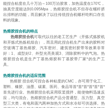
能捏合粘度在几十万泊～100万泊胶浆，加热温度在170℃，
抽真空度能达到0.095Mpa ，热熔胶捏合机不但存在螺杆挤
出排料的功能，而且解决了以往传统捏合机螺杆吃料口存生
料的现象。
热熔胶捏合机的特点
热熔胶捏合机
可取代以往的老工艺生产（开炼式炼胶机
和开炼式热炼机组合），而且用此捏合机生产出来的胶料对
空玻璃丁基热熔胶、汽车密封、建筑密封胶带等效果非常
好：1、成型好2、外型光亮美观3、消除胶料中的气泡。热
熔胶捏合机是生产丁基热熔胶和丁基胶带厂家*的生产工
具。
热熔胶捏合机的适应范围
热熔胶 捏合机可捏合各种粘度的CMC，亦可用于化工、
塑料、橡胶、油墨、碳素、医药、食品等首*首*首*首*首*首*
首先进行业。热熔胶捏合机采用双桨搅拌，能使物料迅速反
应，均匀混合。热熔胶捏合机产品分普通型、压力型、真空
型三大类，有电和蒸汽两种加热方式和水冷却可供选择。热