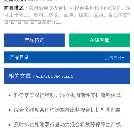
简要描述：
莱州热熔胶捏合机 可捏合各种粘度的CMC，亦
可用于化工、塑料、橡胶、油墨、碳素、医药、食品等首*
首*首*首*首*首*首先进行业。
产品咨询
在线客服
产品目录
点击展开+
相关文章
/ RELATED ARTICLES
科学落实双行星动力混合机周期性养护流程保障
批次物料混合质量稳定
综合多维度条件筛选螺杆出料捏合机机型匹配自
身生产线加工需求
及时排查处理双行星动力混合机故障保障生产线