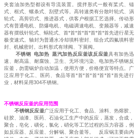
夹套油加热型都设有导流装置。搅拌形式一般有桨式、锚
式、框式、螺条式、刮壁式等。高转速类有分散叶轮式、涡
轮式、高剪切式、推进器式，供客户根据工艺选择。传动形
式有普通电机、防爆电机、电磁调速电机、变频器等，减速
器有摆线针轮式、蜗轮式、首*首*首*首*首*首*首先进行星无
极变速式。轴封为普通水冷却填料密封、组合式四氟填料密
封、机械密封。出料形式有球阀、下展阀。
不锈钢 电加热 蒸汽加热反应釜
该反应釜
具有加热迅
速、耐高温、耐腐蚀、卫生、无环境污染、电加热不锈钢反
应釜，勿需锅炉自动加温，使用方便，价格便宜等特点。广
泛应用于化工、医药、食品等首*首*首*首*首*首*首先进行
业，材料采用304不锈钢。
不锈钢反应釜的应用范围
不锈钢反应釜
广泛应用于化工、食品、涂料、热熔胶、
硅胶、油漆、医药、石油化工生产中的反应，蒸发，合成，
聚合，皂化，磺化，氯化，硝化等工艺过程的压力容器，例
如反应器、反应釜、分解锅、聚合釜等。 反应锅主要由内