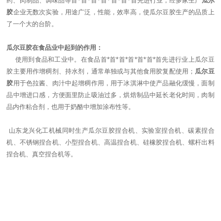
药、肉制品、调味品等首*首*首*首*首*首*首先进行业，经多家生产
瓜尔
胶
企业无数次实验，用途广泛，性能，效率高，使瓜尔豆胶生产的品质上
了一个大的台阶。
瓜尔豆胶在食品业中起到的作用：
使用到食品和工业中。在食品首*首*首*首*首*首*首先进行业上瓜尔豆
胶主要用作增稠剂、持水剂，通常单独或与其他食用胶复配使用；
瓜尔豆
胶
用于色拉酱、肉汁中起增稠作用，用于冰淇淋中使产品融化缓慢，面制
品中增进口感，方便面里防止吸油过多，烘焙制品中延长老化时间，肉制
品内作粘合剂，也用于奶酪中增加涂布性等。
山东龙兴化工机械同时生产瓜尔豆胶捏合机、实验室捏合机、碳素捏合
机、不锈钢捏合机、小型捏合机、高温捏合机、硅橡胶捏合机、螺杆出料
捏合机、真空捏合机等。