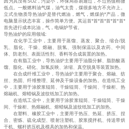
因为其没有SO2，污染小，环保局容易通过，不过热值稍微
低点。一般燃料油气煤，油气太贵，煤很多地方不允许上。
立式生物质导热油炉是替代燃油，燃气，燃煤的*产品，微
电脑显示状态丰富，操作简单方便。其运首*首*首*首*首*首*
首先进行成本比油，气，电锅炉节省。
导热油炉的应用领域:
在化学工业中，主要用于蒸馏、蒸发、聚合、缩合/脱
乳、脂化、干燥、熔融、脱氢、强制保温以及农药、中间
体、防老剂、表面活性剂、香料等合成装置的加热。
在有脂工业中，导热油炉主要用于油脂分解、脂肪酸蒸
馏、脂化、硝化、加氢反映、浓缩、真空脱臭等装置加热。
在合成纤维工业中，导热油炉主要用于聚合、熔融、纺
丝、热固、纤维整理、延伸及干燥设备的加热。在造纸工业
中，主要用于涂胶浆辊筒、干燥辊筒、干燥间、干燥柜、热
熔融机、熔蜡锅及波纹纸加工的加热。
在造纸工业中，主要用于涂胶浆辊筒、干燥辊筒、干燥
间、干燥柜、热熔融机、熔蜡锅及波纹纸加工的加热。
在塑料、橡胶工业中，主要用于热压、热延、挤压、捏
合、密炼、硫化成型、喷射注塑机、胶浆搅拌机、传送带烘
干机、螺杆挤压机及模具的加热和保温。