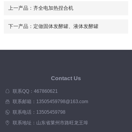
上一产品：
齐全电加热捏合机
下一产品：
定做固体发酵罐、液体发酵罐
Contact Us
联系QQ：467860621
联系邮箱：13505459798@163.com
联系电话：13505459798
联系地址：山东省莱州市路旺龙王埠