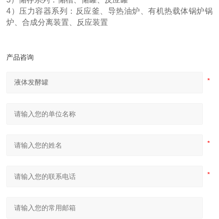
4）压力容器系列：反应釜、导热油炉、有机热载体锅炉锅
炉、合成分离装置、反应装置
产品咨询