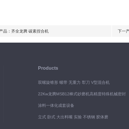
产品：
齐全龙腾 碳素捏合机
下一
Products
双螺旋锥形 螺带 无重力 犁刀 V型混合机
22Kw龙腾MSB12棒式砂磨机高精度特殊机械密封
涂料一体化成套设备
立式 卧式 大出料嘴 实验 不锈钢 胶体磨