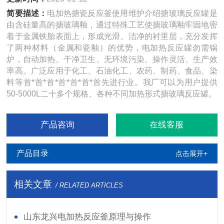
简要描述：
电加热搪瓷反应釜使用维护介绍搪玻璃反应罐是
由含硅量高的搪玻璃釉，通过特殊工艺使搪玻璃釉牢固地密
着于金属铁胎表面上，形成光滑、洁净的衬里层，充分发挥
了两种材料（金属和瓷釉）的优势，电加热反应罐勿需锅
炉，自动加热、干净卫生、无环境污染、操作灵活、生产效
率高。广泛应用于化工、石油化工、农药、制药、食品、染
料等首*首*首*首*首*首*首先进行业。我厂可以为用户提供
50-5000L二十多个规格、各种不同加热形式搪玻璃反应罐。
产品咨询
在线客服
产品目录
点击展开+
相关文章
/ RELATED ARTICLES
山东龙兴电加热反应釜原理与操作