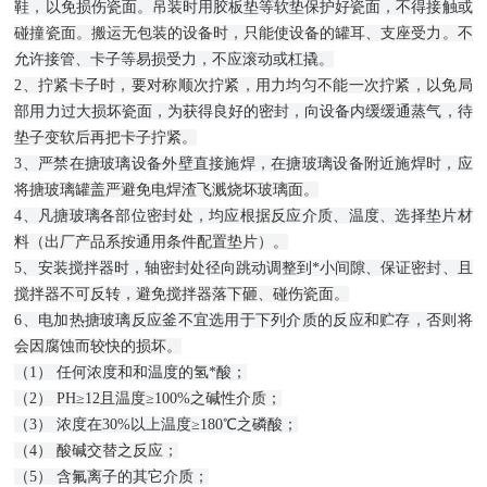
鞋，以免损伤瓷面。吊装时用胶板垫等软垫保护好瓷面，不得接触或
碰撞瓷面。搬运无包装的设备时，只能使设备的罐耳、支座受力。不
允许接管、卡子等易损受力，不应滚动或杠撬。
2、拧紧卡子时，要对称顺次拧紧，用力均匀不能一次拧紧，以免局
部用力过大损坏瓷面，为获得良好的密封，向设备内缓缓通蒸气，待
垫子变软后再把卡子拧紧。
3、严禁在搪玻璃设备外壁直接施焊，在搪玻璃设备附近施焊时，应
将搪玻璃罐盖严避免电焊渣飞溅烧坏玻璃面。
4、凡搪玻璃各部位密封处，均应根据反应介质、温度、选择垫片材
料（出厂产品系按通用条件配置垫片）。
5、安装搅拌器时，轴密封处径向跳动调整到*小间隙、保证密封、且
搅拌器不可反转，避免搅拌器落下砸、碰伤瓷面。
6、电加热搪玻璃反应釜不宜选用于下列介质的反应和贮存，否则将
会因腐蚀而较快的损坏。
（1） 任何浓度和和温度的氢*酸；
（2） PH≥12且温度≥100%之碱性介质；
（3） 浓度在30%以上温度≥180℃之磷酸；
（4） 酸碱交替之反应；
（5） 含氟离子的其它介质；