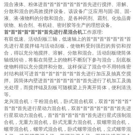
混合液体、粉体进首*首*首*首*首*首*首先进行搅拌、溶解、
分散和混合的高效搅拌设备。该设备广泛应用与固-固、固-
液、液-液物料的分散和混合。是各种药剂、霜剂、化妆品膏
状物、粘合剂、有机硅、密封胶等生产的理想设备。
首*首*首*首*首*首*首先进行星混合机
工作原理:
有双低速、活动刮板三轴，低速轴上的首*首*首*首*首*首*首
先进行星搅拌锚与活动刮板，使物料受到强烈的剪切和捏
合，得以充分地搅拌、溶解、分散和混合。活动刮板绕筒体
轴线转动，将黏在筒壁上的物料不断刮下参与混合，刮底板
使物料得以充分搅拌和分散。这样保证了混合中不用特殊密
封结构就可进首*首*首*首*首*首*首先进行加压及抽真空搅
拌。因筒体内壁进首*首*首*首*首*首*首先进行了机加工及抛
光处理，而搅拌锚及刮板可随横梁上升离开筒体，便利清洗
等。
龙兴混合机：干粉混合机，卧式混合机双，双首*首*首*首*
首*首*首先进行星动力混合机，双首*首*首*首*首*首*首先进
行星双动力混合机，首*首*首*首*首*首*首先进行星式强制混
合机，无重力混合机，卧式无重力混合机，双螺带混合机，
螺带混合机，螺带式混合机，卧式螺带混合机，立式螺带混