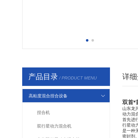
产品目录
详细
/ PRODUCT MENU
高粘度混合捏合设备
双首*
山东龙
捏合机
动力混合
首先进
行星动
双行星动力混合机
是一种
密封剂