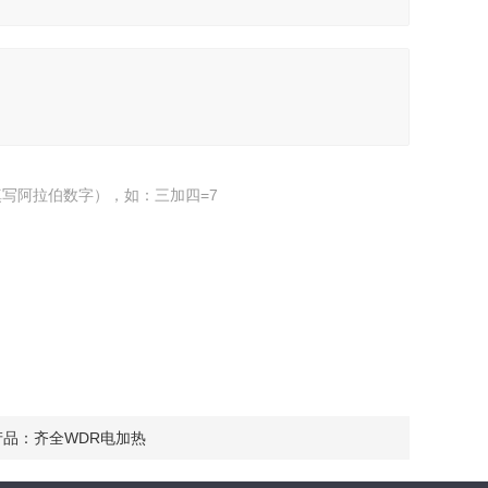
写阿拉伯数字），如：三加四=7
产品：
齐全WDR电加热