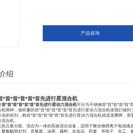
6·旋转系统设有刮刀，用于刮净简体内壁粘附的
7·整机上体采用液压升降或者罐体抬升，可迅速
产品咨询
介绍
首*首*首*首*首*首先进行星混合机
兴
首*首*首*首*首*首*首先进行星动力混合机
可分为不锈钢首*首*首*首*首*
机两种，做价廉的首*首*首*首*首*首*首先进行星动力混合机使我们做到
行业的前列，购首*首*首*首*首*首*首先进行星动力混合机就选龙腾牌，质
力混合机。
无死点集分散、混合为一体的高效混合设备，适用于聚合物锂离子电池液
、聚氨酯密封剂、厌氧胶、油墨、颜料、化妆品、药膏、等电子、化工、食品