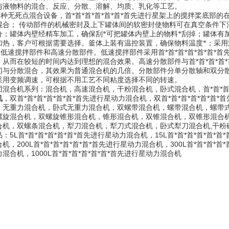
与液物料的混合、反应、分散、溶解、均质、乳化等工艺。
无死点混合设备，首*首*首*首*首*首*首先进行星架上的搅拌桨底部
混合； 传动部件的机械密封及上下罐体间的软密封使物料可在真空条件下
分；罐体内壁经精车加工，确保刮*可把罐体内壁上的物料*刮掉；罐体有
加热，客户可根据需要选择。釜体上装有温控装置，确保物料温度*；采用
速搅拌部件和高速分散部件。低速搅拌部件采用首*首*首*首*首*首*
，从而在较短的时间内达到理想的混合效果。高速分散部件与首*首*首*首
切与分散混合，其效果为普通混合机的几倍。分散部件分单分散轴和双分散
采用变频调速，可根据不用工艺不同粘度选择不同的转速。
团混合机系列：混合机，高速混合机，干粉混合机，卧式混合机，首*首*首*
机
，双首*首*首*首*首*首*首先进行星动力混合机，双首*首*首*首*首*首
，无重力混合机，卧式无重力混合机，双螺带混合机，螺带混合机，螺带
螺旋混合机，双螺旋锥形混合机，锥形混合机，双锥混合机，双锥形混合机
合机，双螺条混合机，犁刀混合机，犁刀式混合机，卧式犁刀混合机,干粉
：5L首*首*首*首*首*首*首先进行星动力混合机，15L首*首*首*首*首*首
机，200L首*首*首*首*首*首*首先进行星动力混合机，300L首*首*首*首*
混合机，1000L首*首*首*首*首*首*首先进行星动力混合机