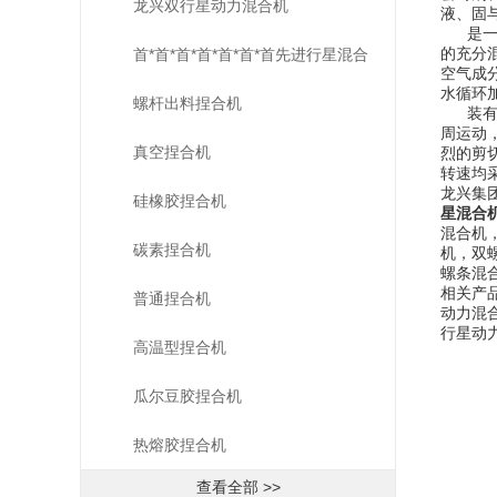
龙兴双行星动力混合机
液、固
是一种
的充分
首*首*首*首*首*首*首先进行星混合
空气成
水循环
机
螺杆出料捏合机
装有低
周运动
真空捏合机
烈的剪
转速均
龙兴集
硅橡胶捏合机
星混合
混合机
碳素捏合机
机，双
螺条混
相关产品
普通捏合机
动力混合
行星动力
高温型捏合机
瓜尔豆胶捏合机
热熔胶捏合机
查看全部 >>