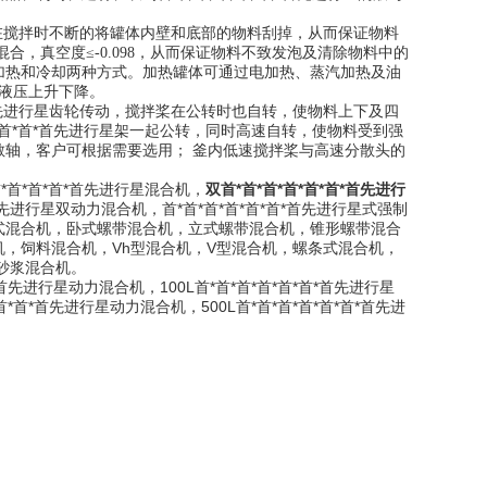
的在搅拌时不断的将罐体内壁和底部的物料刮掉，从而保证物料
混合，真空度
≤-0.098
，从而保证物料不致发泡及清除物料中的
加热和冷却两种方式。加热罐体可通过电加热、蒸汽加热及油
液压上升下降。
首先进行星齿轮传动，搅拌桨在公转时也自转，使物料上下及四
*首*首*首先进行星架一起公转，同时高速自转，使物料受到强
轴，客户可根据需要选用； 釜内低速搅拌桨与高速分散头的
首*首*首*首先进行星混合机，
双首*首*首*首*首*首*首先进行
*首先进行星双动力混合机，首*首*首*首*首*首*首先进行星式强制
式混合机，卧式螺带混合机，立式螺带混合机，锥形螺带混合
，饲料混合机，Vh型混合机，V型混合机，螺条式混合机，
砂浆混合机。
*首先进行星动力混合机，100L首*首*首*首*首*首*首先进行星
首*首*首先进行星动力混合机，500L首*首*首*首*首*首*首先进