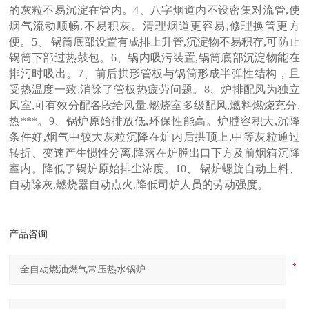
的灰粒不易沉淀在管内。4、八字烟道内不设密集对流管,使
烟气流动顺畅,不易积灰。清理烟道更容易,修理换管更方
便。5、 锅筒底部设置有成排上升管,沉淀物不易积存,可防止
锅筒下部过热鼓包。6、锅内吸污装置,锅筒底部沉淀物能在
排污时吸出。7、前后拱形管板与锅筒形成半弹性结构，且
受热温度一致,消除了管板热疲劳问题。8、炉排配风为独立
风室,可有效分配各段给风量,燃烧室多级配风,燃料燃烧充分,
热***。9、锅炉原始排放低,环保性能高。炉膛容积大,沉降
条件好,烟气中较大灰粒沉降在炉内后拱顶上,中等灰粒通过
转折、变速产生惯性分离,降落在炉膛出口下方及前烟箱沉降
室内。降低了锅炉原始排尘浓度。10、 锅炉螺旋自动上料、
自动除灰,燃烧器自动点火,降低司炉人员的劳动强度。
产品咨询