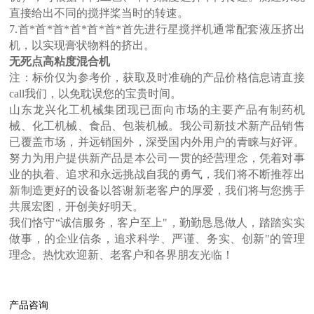
直接给出不同的搅拌桨当时的转速。
7.首*首*首*首*首*首*首先进行星搅拌机通常配套液压挤出
机，以实现膏状物料的挤出。
无死点高粘度混合机
注：标价仅为参考价，获取及时准确的产品价格信息请直接
call我们，以免耽误您的宝贵时间。
山东龙兴化工机械集团现已面向市场的主要产品有制药机
械、化工机械、食品、包装机械。我公司新技术新产品销售
已覆盖市场，并远销国外，深受国内外用户的青睐与好评。
努力为用户提供新产品是本公司一贯的经营理念，凭着对事
业的执着、追求和永远挑战自我的勇气，我们将不断推荐出
新制造更好的设备以答谢新老客户的厚爱，我们将与您携手
共展宏图，开创美好明天。
我们恪守“诚信服务，客户至上"，勤勤恳恳做人，踏踏实实
做事，的企业信条，追求科学、严谨、务实、创新"的管理
理念。热忱欢迎新、老客户和各界朋友光临！
产品咨询