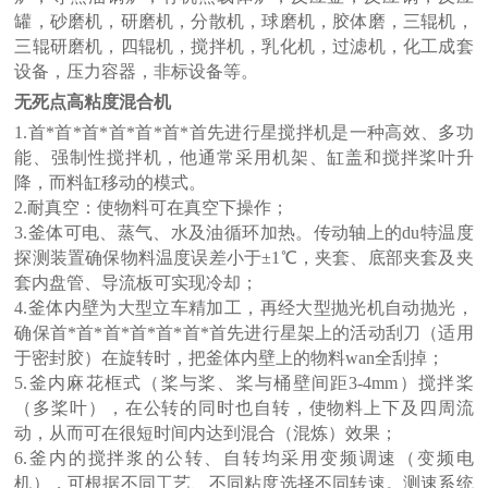
罐，砂磨机，研磨机，分散机，球磨机，胶体磨，三辊机，
三辊研磨机，四辊机，搅拌机，乳化机，过滤机，化工成套
设备，压力容器，非标设备
等。
无死点高粘度混合机
1.首*首*首*首*首*首*首先进行星搅拌机是一种高效、多功
能、强制性搅拌机，他通常采用机架、缸盖和搅拌桨叶升
降，而料缸移动的模式。
2.耐真空：使物料可在真空下操作；
3.釜体可电、蒸气、水及油循环加热。传动轴上的du特温度
探测装置确保物料温度误差小于±1℃，夹套、底部夹套及夹
套内盘管、导流板可实现冷却；
4.釜体内壁为大型立车精加工，再经大型抛光机自动抛光，
确保首*首*首*首*首*首*首先进行星架上的活动刮刀（适用
于密封胶）在旋转时，把釜体内壁上的物料wan全刮掉；
5.釜内麻花框式（桨与桨、桨与桶壁间距3-4mm）搅拌桨
（多桨叶），在公转的同时也自转，使物料上下及四周流
动，从而可在很短时间内达到混合（混炼）效果；
6.釜内的搅拌浆的公转、自转均采用变频调速（变频电
机），可根据不同工艺、不同粘度选择不同转速。测速系统