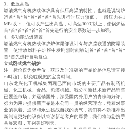
3、低压高温
燃油燃气有机热载体炉具有低压高温的特性，也就是说锅炉
运首*首*首*首*首*首*首先进行时压力较低，一般压力在1
MPa以下，但可以产生出高温，可高达300℃以上，使锅炉运
首*首*首*首*首*首*首先进行的安全系数进一步加强。
4、多功能防爆装置
燃油燃气有机热载体炉炉体尾部设计有与炉膛联通的防爆装
置，使泄放燃料在炉膛中发剧烈时能够进首*首*首*首*首*
首*首先进行自动复位。
立式卧式燃气锅炉
注：标价仅为参考价，获取及时准确的产品价格信息请直接
call我们，以免耽误您的宝贵时间。
山东龙兴化工机械集团现已面向市场的主要产品有制药机
械、化工机械、食品、包装机械。我公司新技术新产品销售
已覆盖市场，并远销国外，深受国内外用户的青睐与好评。
努力为用户提供新产品是本公司一贯的经营理念，凭着对事
业的执着、追求和永远挑战自我的勇气，我们将不断推荐出
新制造更好的设备以答谢新老客户的厚爱，我们将与您携手
共展宏图，开创美好明天。