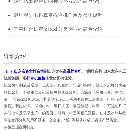
螺杆挤出捏合机两种加热方式的简单介绍
液压翻缸出料真空捏合机作用及操作规程
真空捏合机定义以及分类选型的简单介绍
详细介绍
（ ）山东实验室捏合机
到山东龙兴
高温捏合机
，*的捏合机 山东龙兴化工
机械集团，现
捏合机价格
质量信誉有保障。
捏合机可制成普通型、压力型、真空型、高温型四种，根据材质可分为碳
钢捏合机、不锈钢捏合机及特种材质捏合机。调温形式采用夹套、蒸汽、
油 高温捏合机加热、水冷却等方法，采用液压翻缸及启盖。出料方式有
液压、翻缸倾倒、球阀出料，螺杆挤压、液压翻板出料等。并可通过PLC
实时控制及记录生产中的温度、时间、粘度等相关数据。缸体及浆叶与物
料接触部分均采用不锈钢、合金钢、锰钢等材质制成，确保产品质量。
实验室捏合机特点：