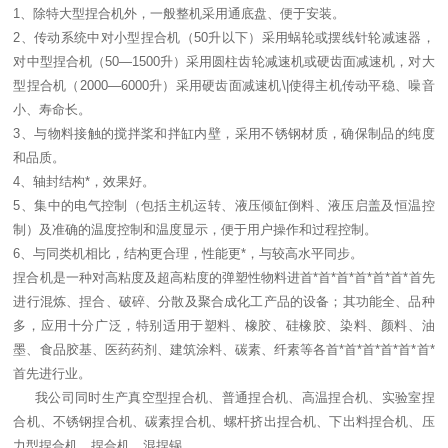
1、除特大型捏合机外，一般整机采用通底盘、便于安装。
2、传动系统中对小型捏合机（50升以下）采用蜗轮或摆线针轮减速器，
对中型捏合机（50—1500升）采用圆柱齿轮减速机或硬齿面减速机，对大
型捏合机（2000—6000升）采用硬齿面减速机\|使得主机传动平稳、噪音
小、寿命长。
3、与物料接触的搅拌桨和拌缸内壁，采用不锈钢材质，确保制品的纯度
和品质。
4、轴封结构*，效果好。
5、集中的电气控制（包括主机运转、液压倾缸倒料、液压启盖及恒温控
制）及准确的温度控制和温度显示，便于用户操作和过程控制。
6、与同类机相比，结构更合理，性能更*，与较高水平同步。
捏合机是一种对高粘度及超高粘度的弹塑性物料进首*首*首*首*首*首*首先
进行混炼、捏合、破碎、分散及聚合成化工产品的设备；其功能全、品种
多，应用十分广泛，特别适用于塑料、橡胶、硅橡胶、染料、颜料、油
墨、食品胶基、医药药剂、建筑涂料、碳素、纤素等各首*首*首*首*首*首*
首先进行业。
我公司同时生产真空型捏合机、普通捏合机、高温捏合机、实验室捏
合机、不锈钢捏合机、碳素捏合机、螺杆挤出捏合机、下出料捏合机、压
力型捏合机、捏合机、混捏锅