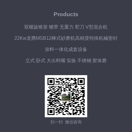
Products
双螺旋锥形 螺带 无重力 犁刀 V型混合机
22Kw龙腾MSB12棒式砂磨机高精度特殊机械密封
涂料一体化成套设备
立式 卧式 大出料嘴 实验 不锈钢 胶体磨
扫一扫 微信咨询