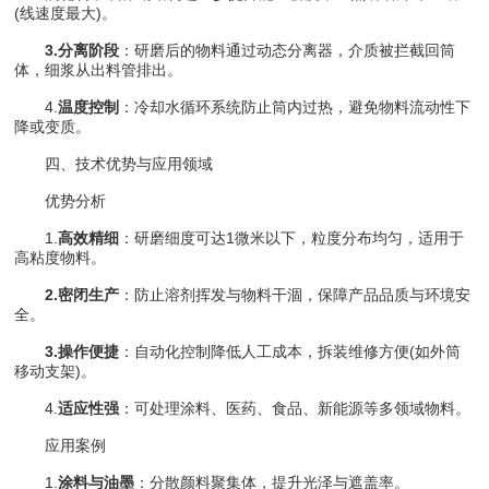
(线速度最大)。
3.分离阶段
：研磨后的物料通过动态分离器，介质被拦截回筒
体，细浆从出料管排出。
4.
温度控制
：冷却水循环系统防止筒内过热，避免物料流动性下
降或变质。
四、技术优势与应用领域
优势分析
1.
高效精细
：研磨细度可达1微米以下，粒度分布均匀，适用于
高粘度物料。
2.密闭生产
：防止溶剂挥发与物料干涸，保障产品品质与环境安
全。
3.操作便捷
：自动化控制降低人工成本，拆装维修方便(如外筒
移动支架)。
4.
适应性强
：可处理涂料、医药、食品、新能源等多领域物料。
应用案例
1.
涂料与油墨
：分散颜料聚集体，提升光泽与遮盖率。