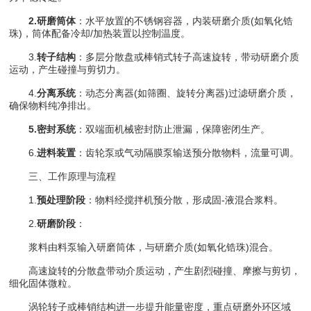
2.研磨筒体
：水平放置的不锈钢容器，内装研磨介质(如氧化锆
珠)，筒体配备冷却/加热装置以控制温度。
3.
转子结构
：多层分散盘或棒销式转子高速旋转，带动研磨介质
运动，产生碰撞与剪切力。
4.
分离系统
：动态分离器(如筛圈、旋转分离器)过滤研磨介质，
确保物料纯净排出。
5.密封系统
：双端面机械密封防止泄漏，保障密闭生产。
6.
进料装置
：齿轮泵或气动隔膜泵输送预分散物料，流量可调。
三、工作原理与流程
1.
预处理阶段
：物料经搅拌机预分散，形成固-液混合浆料。
2.
研磨阶段
：
浆料由料泵输入研磨筒体，与研磨介质(如氧化锆珠)混合。
高速旋转的分散盘带动介质运动，产生剧烈碰撞、摩擦与剪切，
细化固体微粒。
涡轮转子或棒销结构进一步提升能量密度，重点研磨外环区域