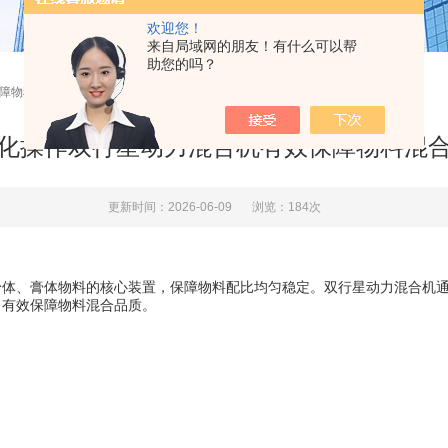
欢迎您！
来自局域网的朋友！有什么可以帮
助您的吗？
保障物料混合品质
化操作双行星动力混合机有效保障物料混
更新时间：2026-06-09
浏览：184次
、膏体物料的核心装置，保障物料配比均匀稳定。双行星动力混合机通
，有效保障物料混合品质。