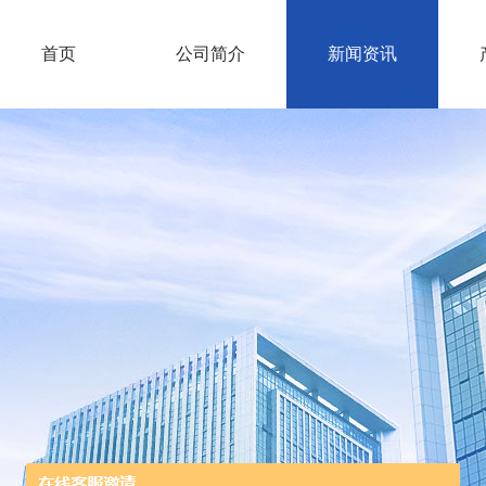
首页
公司简介
新闻资讯