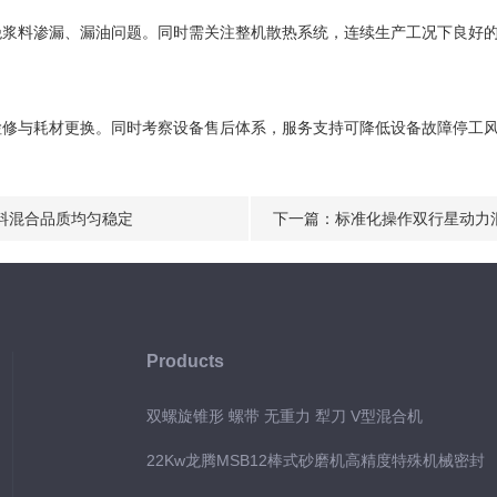
料渗漏、漏油问题。同时需关注整机散热系统，连续生产工况下良好的
与耗材更换。同时考察设备售后体系，服务支持可降低设备故障停工风
料混合品质均匀稳定
下一篇：
标准化操作双行星动力
Products
双螺旋锥形 螺带 无重力 犁刀 V型混合机
22Kw龙腾MSB12棒式砂磨机高精度特殊机械密封