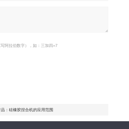
写阿拉伯数字），如：三加四=7
产品：
硅橡胶捏合机的应用范围