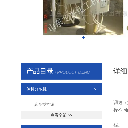
产品目录
详细
/ PRODUCT MENU
涂料分散机
调速（
真空搅拌罐
择不同
查看全部 >>
程。