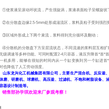
使浆液呈滚动环状流，产生强旋涡，浆液表面粒子呈螺旋状
在分散盘边缘2.5-5mm处形成湍流区，浆料及粒子受到强烈
区域外形成上下两个束流，浆料得到充分循环及翻动；
分散机的分散盘下方呈层流状态，不同流速的浆料层互相扩散
无级调速等多种功能。可同时配置2-4只容器，液压升降首*首*首*
一机多用，能够在很短的时间内从一个缸变换到另一个缸进首*首
时也降低了人工劳动强度。
山东龙兴化工机械集团有限公司，主要生产混合机、反应釜
体磨、研磨机、球磨机、高压釜、过滤机、不饱和树脂设备、
容器设计制造等。
销售部孙学琪欢迎来厂参观考察！
询