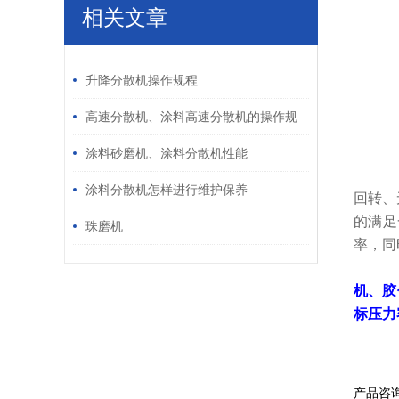
相关文章
①
/ RELATED ARTICLES
升降分散机操作规程
②
高速分散机、涂料高速分散机的操作规
③
程和维护保养
涂料砂磨机、涂料分散机性能
④
涂料分散机怎样进行维护保养
回转、
的满足
珠磨机
率，同
机、胶
标压力
产品咨