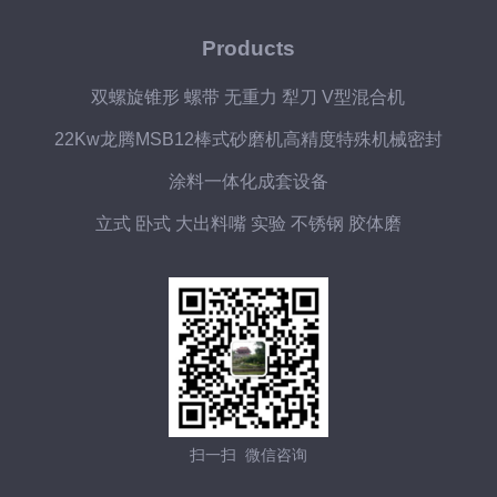
Products
双螺旋锥形 螺带 无重力 犁刀 V型混合机
22Kw龙腾MSB12棒式砂磨机高精度特殊机械密封
涂料一体化成套设备
立式 卧式 大出料嘴 实验 不锈钢 胶体磨
扫一扫 微信咨询