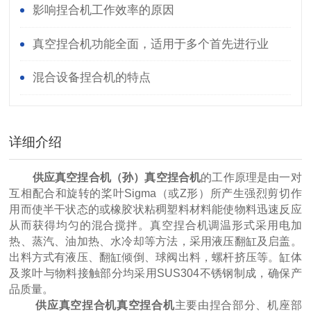
影响捏合机工作效率的原因
真空捏合机功能全面，适用于多个首先进行业
混合设备捏合机的特点
详细介绍
供应真空捏合机
（孙）真空捏合机
的工作原理是由一对
互相配合和旋转的桨叶Sigma（或Z形）所产生强烈剪切作
用而使半干状态的或橡胶状粘稠塑料材料能使物料迅速反应
从而获得均匀的混合搅拌。真空捏合机调温形式采用电加
热、蒸汽、油加热、水冷却等方法，采用液压翻缸及启盖。
出料方式有液压、翻缸倾倒、球阀出料，螺杆挤压等。缸体
及浆叶与物料接触部分均采用SUS304不锈钢制成，确保产
品质量。
供应真空捏合机
真空捏合机
主要由捏合部分、机座部