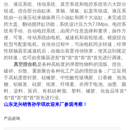
分、液压系统、传动系统、真空系统和电控系统等六大部分
组成。捏合部分由缸体、浆轴、墙板、缸盖等组成。液压系
统由一台液压站来操纵两只小油缸和两个大油缸，来完成启
闭大盖、翻动搅拌缸功能，系统设计压力为7.0Mpa。电控系
统有手动、自动电控系统，由用户任意选择和要求，操作方
便、可靠。传动系统由电机、减速机和齿轮组成、根据捏合
机型号配套电机。在传动过程中，可由电机同步转速，经弹
性联轴器至减速机后，由输出装置传动快浆，使其达到规定
的转速，也可由变频器进首*首*首*首*首*首*首先进行调速。
真空捏合机
是各种高粘度的弹塑性物料的混炼、捏合、
破碎、分散、重新聚合各种化工产品的理想设备；广泛应用
于高粘度密封胶、硅橡胶、中性酸性玻璃胶、口香糖、泡泡
糖、铝银浆、硅胶、纸浆、纤维素、亦用于电池、油墨、颜
料、染料、医药、有机硅树脂、塑料、橡胶、化妆品等首*
首*首*首*首*首*首先进行业。
山东龙兴销售孙学琪欢迎来厂参观考察！
产品咨询