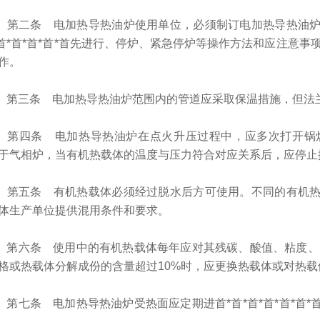
二条 电加热导热油炉使用单位，必须制订电加热导热油炉
*首*首*首*首*首先进行、停炉、紧急停炉等操作方法和应注意事项
作。
三条 电加热导热油炉范围内的管道应采取保温措施，但法兰
四条 电加热导热油炉在点火升压过程中，应多次打开锅炉
于气相炉，当有机热载体的温度与压力符合对应关系后，应停止排气
五条 有机热载体必须经过脱水后方可使用。不同的有机热
体生产单位提供混用条件和要求。
六条 使用中的有机热载体每年应对其残碳、酸值、粘度、闪点进
格或热载体分解成份的含量超过10%时，应更换热载体或对热载体进
七条 电加热导热油炉受热面应定期进首*首*首*首*首*首*