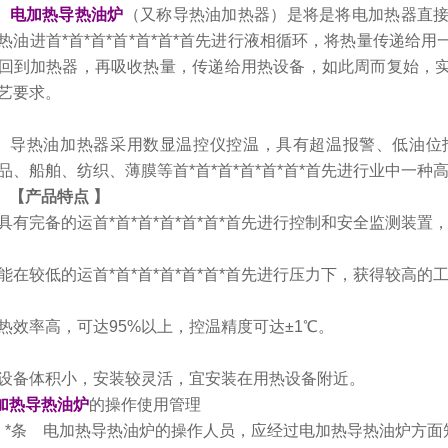
电加热导热油炉
（又称导热油加热器）是将是将电加热器直
热油进首*首*首*首*首*首*首先进行液相循环，将热量传递给
回到加热器，再吸收热量，传递给用热设备，如此周而复始，
艺要求。
热油加热器采用数显温控仪控温，具有超温报警、低油位报
品、船舶、纺织、薄膜等首*首*首*首*首*首*首先进行业中一种
【产品特点
】
 具有完备的运首*首*首*首*首*首*首先进行控制和安全监测装置，
 能在较低的运首*首*首*首*首*首*首先进行压力下，获得较高的
 热效率高，可达95%以上，控温精度可达±1℃。
 设备体积小，安装较灵活，宜安装在用热设备附近。
加热导热油炉
的操作使用管理
条 电加热导热油炉的操作人员，应经过电加热导热油炉方面