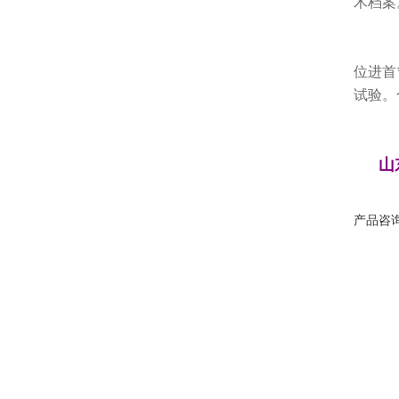
术档
第
位进首
试验。
第
山
产品咨