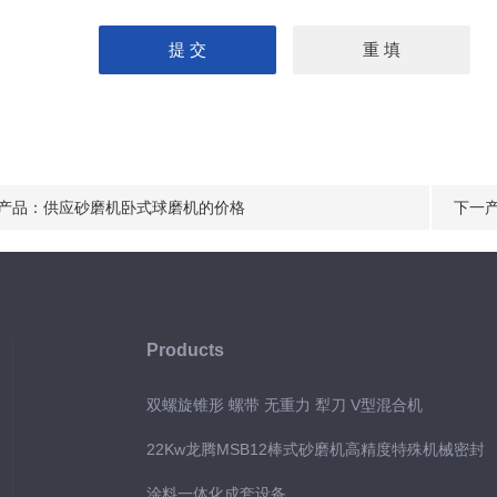
产品：
供应砂磨机卧式球磨机的价格
下一
Products
双螺旋锥形 螺带 无重力 犁刀 V型混合机
22Kw龙腾MSB12棒式砂磨机高精度特殊机械密封
涂料一体化成套设备