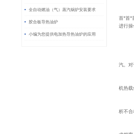
全自动燃油（气）蒸汽锅炉安装要求
第
首*首
胶合板导热油炉
进行操
小编为您提供电加热导热油炉的应用
第
第
汽。对
第
机热载
第
析不合
第