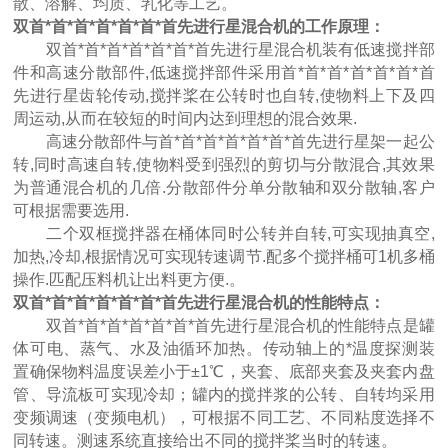
散、溶解、均质、乳化等工艺。
双首*首*首*首*首*首*首先进行星混合机的工作原理：
双首*首*首*首*首*首*首先进行星混合机装有低速搅拌部
件和高速分散部件,低速搅拌部件采用首*首*首*首*首*首*首
先进行星齿轮传动,搅拌桨在公转时也自转,使物料上下及四
周运动,从而在较短的时间内达到理想的混合效果.
高速分散部件与首*首*首*首*首*首*首先进行星架一起公
转,同时高速自转,使物料受到强烈的剪切与分散混合,其效果
为普通混合机的几倍.分散部件分单分散轴和双分散轴,客户
可根据需要选用.
二个双框搅拌器在桶体同时公转并自转,可实现抽真空,
加热,冷却,根据情况可实现转速调节.配多个搅拌桶可1机多桶
操作.匹配压料机让出料更方便.。
双首*首*首*首*首*首*首先进行星混合机的性能特点：
双首*首*首*首*首*首*首先进行星混合机的性能特点是罐
体可电、蒸气、水及油循环加热。传动轴上的*温度探测装
置确保物料温度误差小于±1℃，夹套、底部夹套及夹套内盘
管、导流板可实现冷却；罐内的搅拌浆的公转、自转均采用
变频调速（变频电机），可根据不同工艺、不同粘度选择不
同转速。测速系统直接给出不同的搅拌桨当时的转速。