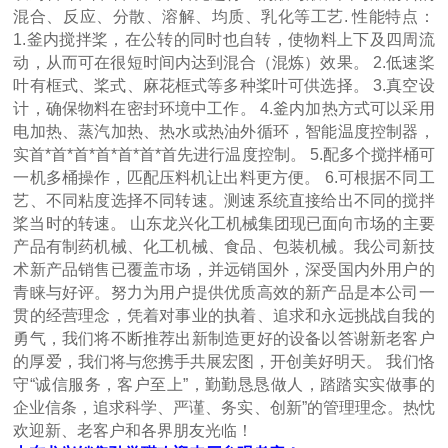
混合、反应、分散、溶解、均质、乳化等工艺. 性能特点：
1.釜内搅拌桨，在公转的同时也自转，使物料上下及四周流
动，从而可在很短时间内达到混合（混炼）效果。 2.低速桨
叶有框式、桨式、麻花框式等多种桨叶可供选择。 3.真空设
计，确保物料在密封环境中工作。 4.釜内加热方式可以采用
电加热、蒸汽加热、热水或热油外循环，智能温度控制器，
实首*首*首*首*首*首*首先进行温度控制。 5.配多个搅拌桶可
一机多桶操作，匹配压料机让出料更方便。 6.可根据不同工
艺、不同粘度选择不同转速。测速系统直接给出不同的搅拌
桨当时的转速。 山东龙兴化工机械集团现已面向市场的主要
产品有制药机械、化工机械、食品、包装机械。我公司新技
术新产品销售已覆盖市场，并远销国外，深受国内外用户的
青睐与好评。努力为用户提供优质高效的新产品是本公司一
贯的经营理念，凭着对事业的执着、追求和永远挑战自我的
勇气，我们将不断推荐出新制造更好的设备以答谢新老客户
的厚爱，我们将与您携手共展宏图，开创美好明天。 我们恪
守“诚信服务，客户至上”，勤勤恳恳做人，踏踏实实做事的
企业信条，追求科学、严谨、务实、创新”的管理理念。热忱
欢迎新、老客户和各界朋友光临！