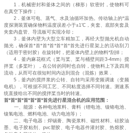
1．机械密封和釜体之间的（梯形）软密封，使物料可
在真空下操作；
2．釜体可电、蒸气、水及油循环加热。传动轴上的*温
度探测装置确保物料温度误差小于±1℃，夹套、底部夹套及
夹套内盘管、导流板可实现冷却；
3．釜体内壁为大型立车精加工，再经大型抛光机自动
抛光，确保首*首*首*首*首*首*首先进行星架上的活动刮刀
（适用于密封胶）在旋转时，把釜体内壁上的物料*刮掉；
4．釜内麻花框式（桨与桨、桨与桶壁间距3-4mm）搅
拌桨（多桨叶），在公转的同时也自转，使物料上下及四周
流动，从而可在很短时间内达到混合（混炼）效果．
5．釜内的搅拌浆的公转、自转均采用变频调速（变频
电机），可根据不同工艺、不同粘度选择不同转速。测速系
统直接给出不同的搅拌桨当时的转速。
首*首*首*首*首*首*首先进行星混合机的应用范围：
一、能源：各种电池浆料、膏料（锂电池、镍铬电池、
镍氢电池、燃料电池、动力电池等）;
二、电子电器：焊锡膏、陶瓷浆料、磁性材料、硅胶油
墨、电子胶粘剂、pvc塑胶、电子电器件灌封胶、热熔胶、