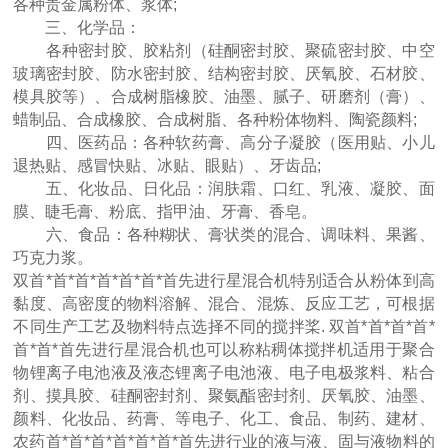
各种贵金属粉体、浆体;
三、化学品：
各种密封胶、胶粘剂（硅酮密封胶、聚硫密封胶、中空
玻璃密封胶、防水密封胶、结构密封胶、厌氧胶、石材胶、
模具胶等）、合成树脂橡胶、油墨、腻子、研磨剂（膏）、
蜡制品、合成橡胶、合成树脂、各种粉体物料、陶瓷颜料;
四、医药品：各种软药膏、高分子凝胶（医用贴、小儿
退热贴、感冒快贴、冰贴、眼贴）、牙齿品;
五、化妆品、日化品：润肤霜、口红、乳液、凝胶、面
膜、睫毛膏、粉底、指甲油、牙膏、香皂。
六、食品：各种糊状、膏状类的混合、调味料、果酱、
巧克力浆。
双首*首*首*首*首*首*首先进行星混合机特别适合从粉体到高
黏度、高密度的物料溶解、混合、混炼、反应工艺，可根据
不同生产工艺及物料特点选择不同的搅拌桨. 双首*首*首*首*
首*首*首先进行星混合机也可以称粘稠体搅拌机适用于聚合
物锂离子电池液及液态锂离子电池液、电子电极浆料、粘合
剂、摸具胶、硅酮密封剂、聚氨酯密封剂、厌氧胶、油墨、
颜料、化妆品、药膏、等电子、化工、食品、制药、建材、
农药首*首*首*首*首*首*首先进行业的液与液、固与液物料的