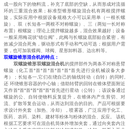
成一股向下的物料流，补充了底部的空缺，从而形成对流循
环的三重混合效果；标准型锥形螺旋混合机有两根搅拌螺
旋，实际应用中根据设备规格大小可以采用单（一根长螺
旋）、双（长短各一两根不对称螺旋）、三（两短一长对称
布置）根螺旋；理论上搅拌螺旋越多，混合效果越好；设备
一般采用梅花状“错位阀”，此阀与长螺旋底部贴合紧密，有
效减少混合死角，驱动形式有手动和气动可选；根据用户需
要，也可加装蝶阀、球阀、星形卸料器、边出料等。
双螺旋锥形混合机的特点：
双螺旋锥形双螺旋混合机
的搅拌部件为两条不对称悬臂
螺旋（化工首*首*首*首*首*首*首先进行业机械设备大参
考）；长短各一,它们在绕自己的轴线转动（自转）的同时,
还 环绕锥形容器的中心轴；借助转臂的回转在锥体壁面附近
又作首*首*首*首*首*首*首先进行星动（公转）；该设备通过
螺旋的公、自转使物料反复提升，在锥体内产生剪切、对
流、扩散等复合运动，从而达到混合的目的。产品可根据要
求设计外夹套（加热、冷却），喷雾器，广泛应用于化工、
医药、农药、染料、建材等粉体与粉体的混合、反应。 该机
根据工艺要求可在混合机筒体外增加夹套，通过向夹套内注