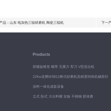
产品：
山东 电加热三辊研磨机 陶瓷三辊机
下一
Products
双螺旋锥形 螺带 无重力 犁刀 V型混合机
22Kw龙腾MSB12棒式砂磨机高精度特殊机械密封
涂料一体化成套设备
立式 卧式 大出料嘴 实验 不锈钢 胶体磨