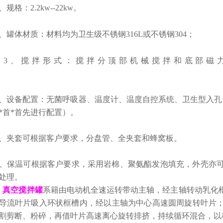
、
规格：2.2kw--22kw
。
、
罐体材质：
材料均为卫生级不锈钢
316L或不锈钢
304
；
3
、
搅拌形式：
搅拌分顶部机械搅拌和底部磁
；
、
设备
配置：
无菌
呼吸器、温度计
、
温度自控系统、卫生型入孔
首*首*首先进行配置
）
。
、夹套可根据客户要求，分盘管、全夹套和蜂窝
、保温可根据客户要求，采用岩棉
、
聚氨酯发泡填充，外壳亦可
处理。
真空搅拌罐
系籍由电动机全速运转带动主轴，经主轴转动乳化
导流叶片吸入环状框槽内，经以主轴为中心高速圆周旋转叶片
割剪断、粉碎，再借叶片高速离心旋转排挤，持续循环混合，以