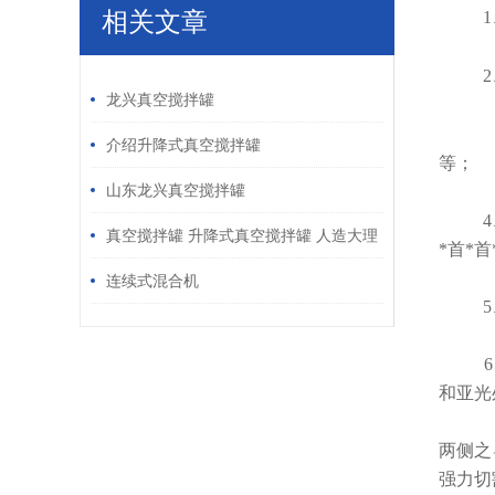
相关文章
1
/ RELATED ARTICLES
2
龙兴真空搅拌罐
介绍升降式真空搅拌罐
等
山东龙兴真空搅拌罐
4
真空搅拌罐 升降式真空搅拌罐 人造大理
*首*
石
连续式混合机
5
6
和亚光
两侧之
强力切