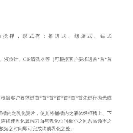
力搅拌
，
形式有
：
推进式、螺旋式、锚式
、液位计、
CIP清洗器等（可
根据客户要求进首*首*首
板。
根据客户要求进首*首*首*首*首*首*首先进行抛光或
框槽内之乳化翼片，使其将桶槽内之液体经框槽上、下
；连续使乳化翼端刀面与乳化框间极小之间系高频率之
极短之时间即可完成均质乳化之处。