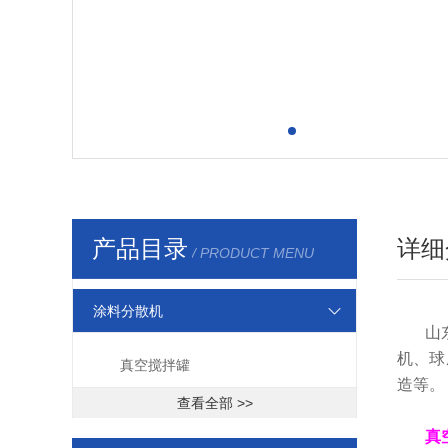
产品目录
详细
/ PRODUCT MENU
涂料分散机
山
机、球
真空搅拌罐
造等。
查看全部 >>
真