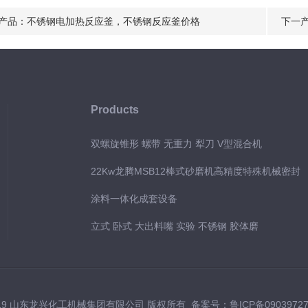
产品：
不锈钢电加热反应釜，不锈钢反应釜价格
下一
Products
双螺旋锥形 螺带 无重力 犁刀 V型混合机
22Kw龙腾MSB12棒式砂磨机高精度特殊机械密封
涂料一体化成套设备
立式 卧式 大出料嘴 实验 不锈钢 胶体磨
019 山东龙兴化工机械集团有限公司 版权所有 备案号：
鲁ICP备0903972