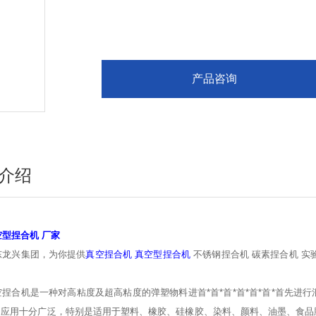
产品咨询
介绍
空型捏合机 厂家
东龙兴集团，为你提供
真空捏合机 真空型捏合机
不锈钢捏合机 碳素捏合机 实
空捏合机是一种对高粘度及超高粘度的弹塑物料进首*首*首*首*首*首*首先
应用十分广泛，特别是适用于塑料、橡胶、硅橡胶、染料、颜料、油墨、食品胶