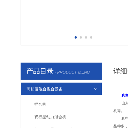
产品目录
详细
/ PRODUCT MENU
高粘度混合捏合设备
真
山
捏合机
机等。
双行星动力混合机
真
品种多，