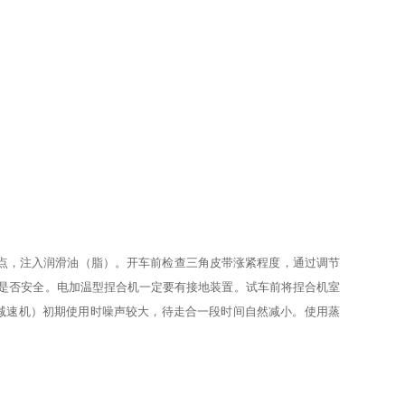
润滑点，注入润滑油（脂）。开车前检查三角皮带涨紧程度，通过调节
是否安全。电加温型捏合机一定要有接地装置。试车前将捏合机室
含减速机）初期使用时噪声较大，待走合一段时间自然减小。使用蒸