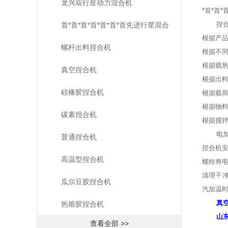
龙兴双行星动力混合机
*首*首
捏
首*首*首*首*首*首*首先进行星混合
根据产品
机
螺杆出料捏合机
根据不
根据载
真空捏合机
根据出
硅橡胶捏合机
根据载
根据物
碳素捏合机
根据搅
电
普通捏合机
捏合机安
高温型捏合机
螺栓将
清理干净
瓜尔豆胶捏合机
汽加温
真
热熔胶捏合机
山
查看全部 >>