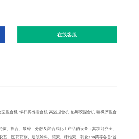
在线客服
验室捏合机 螺杆挤出捏合机 高温捏合机 热熔胶捏合机 硅橡胶捏合
进行混炼、捏合、破碎、分散及聚合成化工产品的设备；其功能齐全、
基、医药药剂、建筑涂料、碳素、纤维素、乳化zha药等各首*首