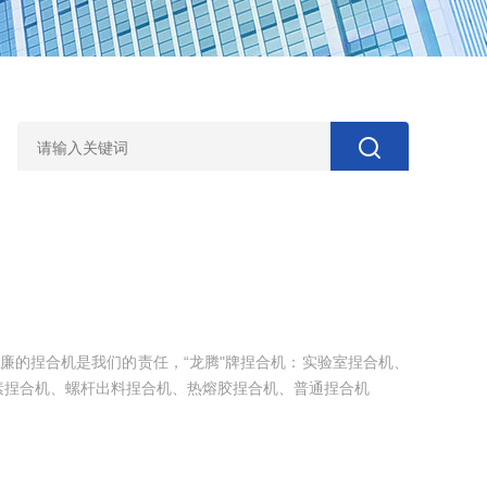
价廉的捏合机是我们的责任，“龙腾"牌捏合机：实验室捏合机、
素捏合机、螺杆出料捏合机、热熔胶捏合机、普通捏合机