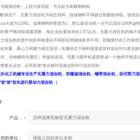
层为圆弧结构，上层为直筒段，节点处为装载饱和线。
下，无重力混合机为动态投料，投放物料不得超过装载饱和线。该混合机的装载
zui大值为1200L；如果物料的密度为1，那么该混合机一次可以混合1200Kg
载时要严格控制装载系数，每次混合量保持在1.5T以内。无重力混合机的每
重力混合机的桨叶间距和角度在不同的应用领域有所不同。双轴桨叶的工作原理
瞬间失重，离心力和重力相互抵消（失重状态下物料密度差异对混合均匀度无影
力区，亦称瞬间失重区）和旋转涡流。无重力搅拌机底部形成一个物料平移流
维复合运动，从而形成*复合循环迅速达到均匀混合目的。
兴化工机械专业生产无重力混合机、双螺旋混合机、螺带混合机、卧式犁刀混合机
首*首*首*首先进行星动力混合机 ）
询
产品：
您的单位：