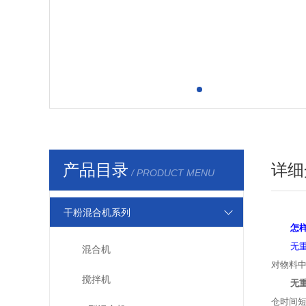
产品目录
详细
/ PRODUCT MENU
干粉混合机系列
怎
无
混合机
对物料中
搅拌机
无
仓时间