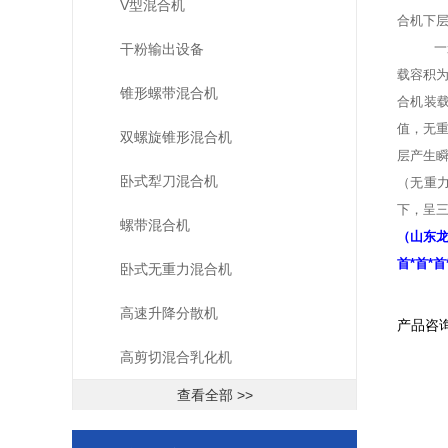
V型混合机
合机下
一般情况
干粉输出设备
载容积为
锥形螺带混合机
合机装
值，无
双螺旋锥形混合机
层产生
卧式犁刀混合机
（无重
下，呈三
螺带混合机
（山东龙
首*首*
卧式无重力混合机
高速升降分散机
产品咨
高剪切混合乳化机
查看全部 >>