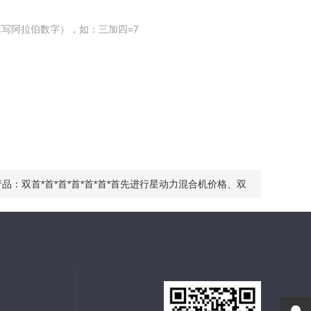
写阿拉伯数字），如：三加四=7
产品：
双首*首*首*首*首*首*首先进行星动力混合机价格、双
*首*首*首*首*首先进行星混合机厂家