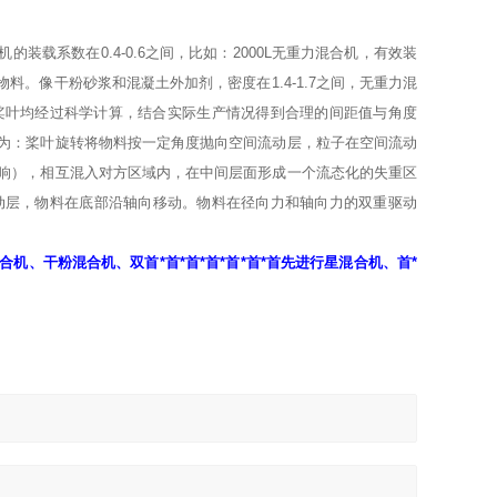
系数在0.4-0.6之间，比如：2000L无重力混合机，有效装
的物料。像干粉砂浆和混凝土外加剂，密度在1.4-1.7之间，无重力混
片桨叶均经过科学计算，结合实际生产情况得到合理的间距值与角度
为：桨叶旋转将物料按一定角度抛向空间流动层，粒子在空间流动
响），相互混入对方区域内，在中间层面形成一个流态化的失重区
动层，物料在底部沿轴向移动。物料在径向力和轴向力的双重驱动
、干粉混合机、双首*首*首*首*首*首*首先进行星混合机、首*