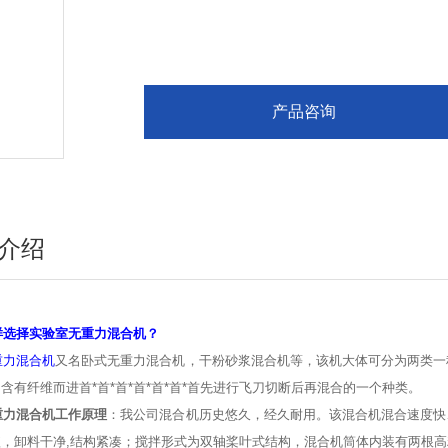
产品咨询
介绍
样选择实验室无重力混合机？
重力混合机
又名卧式无重力混合机，干粉砂浆混合机等，该机大体可分为两类一
含有纤维而进首*首*首*首*首*首*首先进行飞刀切断后再混合的一个种类。
重力混合机工作原理
：我公司混合机历史悠久，经久耐用。该混合机混合速度快
短，卸料干净,结构紧凑；搅拌形式为双轴桨叶式结构，混合机筒体内装有两根