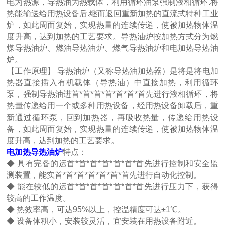
电为热源，导热油为热载体，利用循环油泵强制液相循环.将
热能输送给用热设备后.继而返回重新加热的直流式特种工业
炉，如此周而复始，实现热量的连续传递，使被加热物体温
度升高，达到加热的工艺要求。导热油炉按加热方式分为燃
煤导热油炉、燃油导热油炉、燃气导热油炉和电加热导热油
炉。
【工作原理】 导热油炉（又称导热油加热器）是将是将电加
热器直接插入有机载体（导热油）中直接加热，利用循环
泵，强制导热油进首*首*首*首*首*首*首先进行液相循环，将
热量传递给用一个或多种用热设备，经用热设备卸载后，重
新通过循环泵，回到加热器，再吸收热量，传递给用热设
备，如此周而复始，实现热量的连续传递，使被加热物体温
度升高，达到加热的工艺要求。
电加热导热油炉
特点：
◆ 具有完备的运首*首*首*首*首*首*首先进行控制和安全监
测装置，能实首*首*首*首*首*首*首先进行自动化控制。
◆ 能在较低的运首*首*首*首*首*首*首先进行压力下，获得
较高的工作温度。
◆ 热效率高，可达95%以上，控温精度可达±1℃。
◆ 设备体积小，安装较灵活，宜安装在用热设备附近。