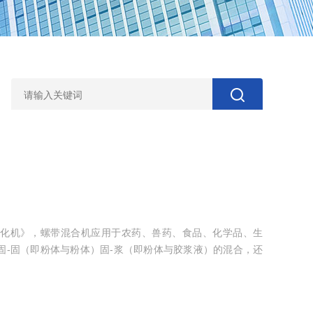
化机》，螺带混合机应用于农药、兽药、食品、化学品、生
固-固（即粉体与粉体）固-浆（即粉体与胶浆液）的混合，还