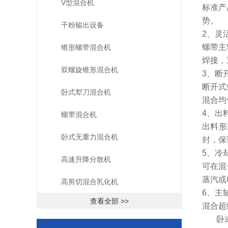
V型混合机
标准产
势。
干粉输出设备
2、灵
螺带主
锥形螺带混合机
焊接，
双螺旋锥形混合机
3、断
断开式
卧式犁刀混合机
混合均
4、出
螺带混合机
出料形
卧式无重力混合机
封，保
5、冷
高速升降分散机
可在混
蒸汽或
高剪切混合乳化机
6、主
查看全部 >>
混合超
卧