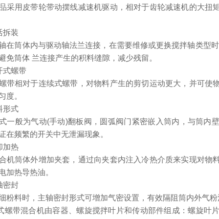
品采用皮带轮带动摆线减速机驱动，相对于齿轮减速机的大扭
活拆装
轴在筒体内与驱动轴法兰连接，在需要维修或更换搅拌轴类型时
避免筒体 兰连接产生的积料缝隙，减少残留。
开式螺带
螺带相对于连续式螺带，对物料产生的剪切运动更大，并可使
匀度。
料形式
式一般为气动(手动)翻板阀，圆弧阀门紧密嵌入筒内，与筒内
证在频繁的开关中无泄漏现象。
却加热
合机筒体外增加夹套，通过向夹套内注入冷热介质来实现对物
电加热导热油。
轴密封
细粉料时，主轴密封形式可增加气密设置，有效隔阻筒内外气粉
式螺带混合机由容器、螺旋搅拌叶片和传动部件组成：螺旋叶