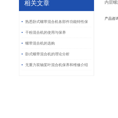
相关文章
内层螺
/ RELATED ARTICLES
产品咨
熟悉卧式螺带混合机各部件功能特性保
障物料混合品质符合生产标准
干粉混合机的使用与保养
螺带混合机的选购
卧式螺带混合机的理论分析
无重力双轴桨叶混合机保养和维修介绍