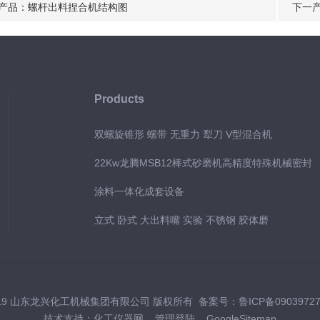
产品：
螺杆出料捏合机结构图
下一
Products
双螺旋锥形 螺带 无重力 犁刀 V型混合机
22Kw龙腾MSB12棒式砂磨机高精度特殊机械密封
涂料一体化成套设备
立式 卧式 大出料嘴 实验 不锈钢 胶体磨
019 山东龙兴化工机械集团有限公司 版权所有 备案号：
鲁ICP备0903972
技术支持：
化工仪器网
管理登陆
GoogleSitemap