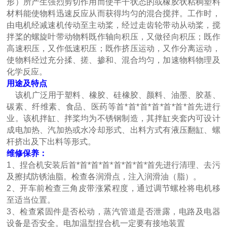
形）所产生强烈剪切作用而使半干状态的或橡胶状粘稠塑料
材料能使物料迅速反应从而获得均匀的混合搅拌。工作时，
由电机经减速机传动至主动桨，经过走齿轮带动从动桨，搅
拌桨的螺旋叶带动物料既作轴向积压，又做径向积压；既作
高速积压，又作低速积压；既作挤压运动，又作分离运动，
使物料经过充分揉、搓、掺和、混合均匀，加速物料物理及
化学反应。
用途及特点
该机广泛用于塑料、橡胶、硅橡胶、颜料、油墨、胶基、
碳素、纤维素、食品、医药等首*首*首*首*首*首*首先进行
业。该机拌缸、拌桨均为不锈钢制造，其拌缸夹套内可设计
成电加热、汽加热或水冷却形式、出料方式有液压翻缸、螺
杆挤出及下出料等形式。
维修保养：
1、捏合机安装后首*首*首*首*首*首*首*首先进行清理、去污
及擦拭防锈油脂。检查各润滑点，注入润滑油（脂）。
2、开车前检查三角皮带涨紧程度，通过调节螺栓将电机移
至适当位置。
3、检查紧固件是否松动，蒸汽管道是否泄露，电路及电器
设备是否安全。电加温型捏合机一定要有接地装置