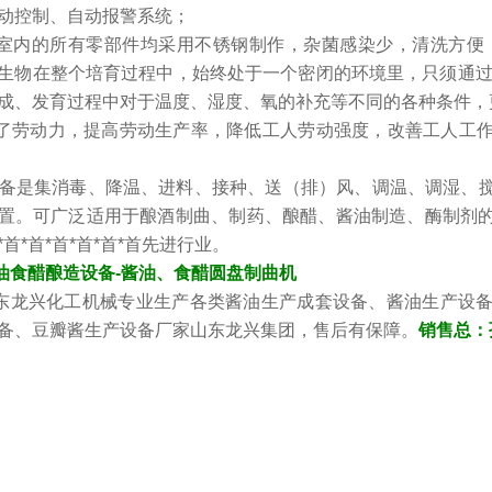
动控制、自动报警系统；
曲室内的所有零部件均采用不锈钢制作，杂菌感染少，清洗方便
生物在整个培育过程中，始终处于一个密闭的环境里，只须通过观察
成、发育过程中对于温度、湿度、氧的补充等不同的各种条件，
少了劳动力，提高劳动生产率，降低工人劳动强度，改善工人工
该设备是集消毒、降温、进料、接种、送（排）风、调温、调湿
置。可广泛适用于酿酒制曲、制药、酿醋、酱油制造、酶制剂
*首*首*首*首*首*首先进行业。
油食醋酿造设备-酱油、食醋圆盘制曲机
东龙兴化工机械专业生产各类酱油生产成套设备、酱油生产设
备、豆瓣酱生产设备厂家山东龙兴集团，售后有保障。
销售总：