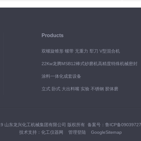
Products
双螺旋锥形 螺带 无重力 犁刀 V型混合机
22Kw龙腾MSB12棒式砂磨机高精度特殊机械密封
涂料一体化成套设备
立式 卧式 大出料嘴 实验 不锈钢 胶体磨
019 山东龙兴化工机械集团有限公司 版权所有 备案号：
鲁ICP备0903972
技术支持：
化工仪器网
管理登陆
GoogleSitemap