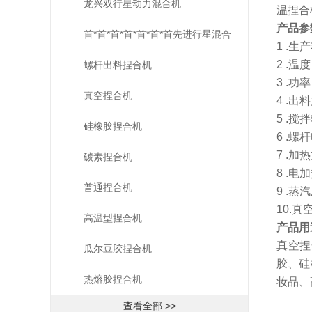
龙兴双行星动力混合机
温捏合
产品参
首*首*首*首*首*首*首先进行星混合
1 .生产
2 .温度
机
螺杆出料捏合机
3 .功率
真空捏合机
4 .
5 .搅拌
硅橡胶捏合机
6 .螺
7 .
碳素捏合机
8 .电
普通捏合机
9 .蒸汽
10.真空
高温型捏合机
产品用
真空捏
瓜尔豆胶捏合机
胶、硅
热熔胶捏合机
妆品、
查看全部 >>