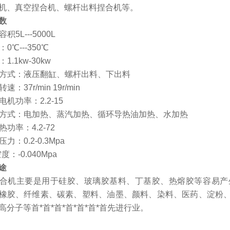
机、真空捏合机、螺杆出料捏合机等。
数
容积5L---5000L
：0℃---350℃
：1.1kw-30kw
出料方式：液压翻缸、螺杆出料、下出料
转速：37r/min 19r/min
杆电机功率：2.2-15
加热方式：电加热、蒸汽加热、循环导热油加热、水加热
加热功率：4.2-72
压力：0.2-0.3Mpa
度：-0.040Mpa
途
合机主要是用于硅胶、玻璃胶基料、丁基胶、热熔胶等容易产
橡胶、纤维素、碳素、塑料、油墨、颜料、染料、医药、淀粉
高分子等首*首*首*首*首*首*首先进行业。