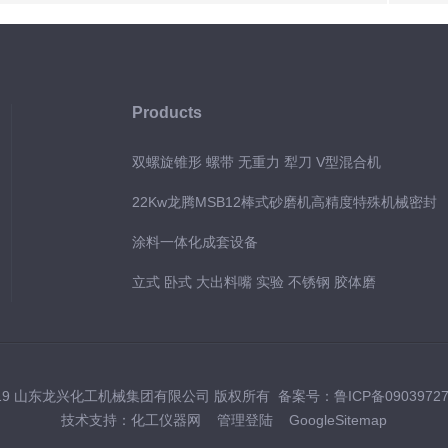
Products
双螺旋锥形 螺带 无重力 犁刀 V型混合机
22Kw龙腾MSB12棒式砂磨机高精度特殊机械密封
涂料一体化成套设备
立式 卧式 大出料嘴 实验 不锈钢 胶体磨
019 山东龙兴化工机械集团有限公司 版权所有 备案号：
鲁ICP备0903972
技术支持：
化工仪器网
管理登陆
GoogleSitemap