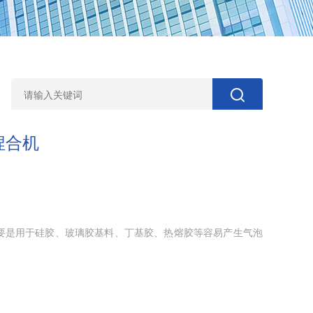
捏合机
要是用于硅胶、玻璃胶基料、丁基胶、热熔胶等容易产生气泡