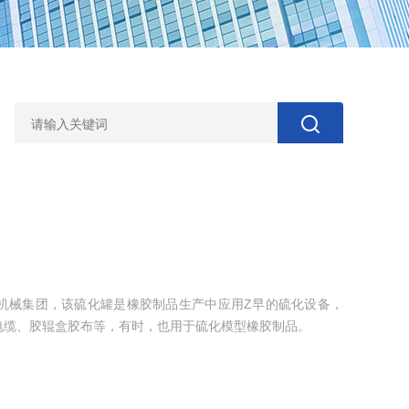
机械集团，该硫化罐是橡胶制品生产中应用Z早的硫化设备，
电缆、胶辊盒胶布等，有时，也用于硫化模型橡胶制品。