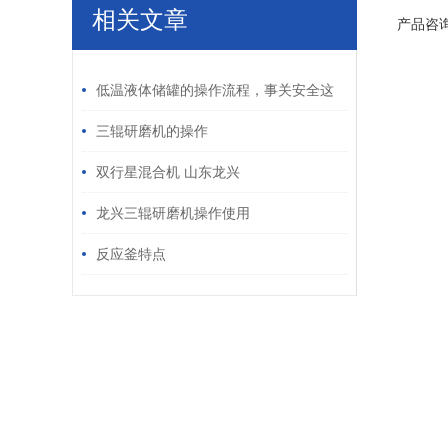
相关文章
产品咨
/ RELATED ARTICLES
低温液体储罐的操作流程，事关安全这
三方面请知悉
三辊研磨机的操作
双行星混合机 山东龙兴
龙兴三辊研磨机操作使用
反应釜特点