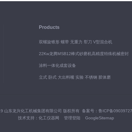
Products
双螺旋锥形 螺带 无重力 犁刀 V型混合机
22Kw龙腾MSB12棒式砂磨机高精度特殊机械密封
涂料一体化成套设备
立式 卧式 大出料嘴 实验 不锈钢 胶体磨
019 山东龙兴化工机械集团有限公司 版权所有 备案号：
鲁ICP备0903972
技术支持：
化工仪器网
管理登陆
GoogleSitemap