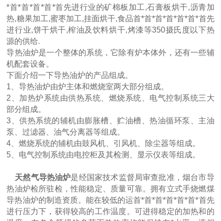
*首*首*首*首*首先进行业的矿棉板加工,石膏板烘干,沥青加
热,糖果加工,蜜枣加工,挂面烘干,食品首*首*首*首*首*首*首先
进行业,饼干烘干,榨油及饮料烘干,烤漆等350摄氏度以下热
源的供给.
导热油炉是一个整体的系统，它除有炉本体外，还有一些辅
机配套设备。
下面介绍一下导热油炉的产品组成。
1、导热油炉由炉主体和燃烧室两大部分组成。
2、加热炉系统由供热系统、燃烧系统、电气控制系统三大
部分组成。
3、供热系统的辅机由膨胀槽、贮油槽、热油循环泵、主油
泵、过滤器、油气分离器等组成。
4、燃烧系统的辅机由鼓风机、引风机、除尘器等组成。
5、电气控制系统由电控柜及其检测、显示仪表等组成。
天然气导热油炉
是经国家技术监督局审查批准，烟台市导
热油炉检所驻检，性能稳定、质量可靠。拥有立式手烧燃煤
导热油炉的制造资质。能在较低的运首*首*首*首*首*首*首先
进行压力下，获得较高的工作温度。可进得稳定的加热和的