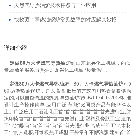
略
天然气导热油炉技术特点与工业应用
快收藏！导热油锅炉常见故障的对应解决妙招
详细介绍
定做80万大卡燃气导热油炉
到山东龙兴化工机械，的质
量,高效的服务,导热油炉龙兴化工机械,*质量保证。
定做80万大卡燃气导热油炉
，80万大卡
燃气导热油炉
即9
60kw导热油锅炉，是以高温,低压的方式向用热设备提供稳
定的,可以自控调温的热源.导热油炉按GB/T17410-2008标准
设计生产操作简单,应用广泛,节能*比同类产品节能45%以
上。广泛应用于石油化工首*首*首*首*首*首*首先进行业,纺
织印染首*首*首*首*首*首*首先进行业,塑料及像胶工业,造纸
工业,油脂首*首*首*首*首*首*首先进行业,合成纤维工业,木材
工业的人造板,纤维板热压成型,干燥常年不懈汽蒸,建材首*首