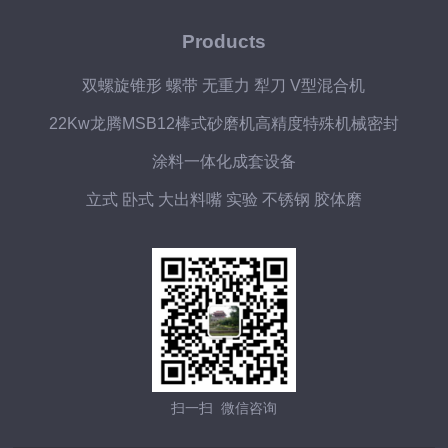
Products
双螺旋锥形 螺带 无重力 犁刀 V型混合机
22Kw龙腾MSB12棒式砂磨机高精度特殊机械密封
涂料一体化成套设备
立式 卧式 大出料嘴 实验 不锈钢 胶体磨
扫一扫 微信咨询