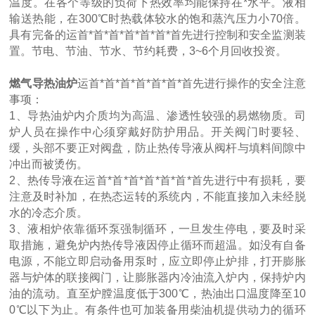
温度。在各个等级的负荷下热效率均能保持在*水平。液相
输送热能，在300℃时热载体较水的饱和蒸汽压力小70倍。
具有完备的运首*首*首*首*首*首*首先进行控制和安全监测装
置。节电、节油、节水、节约耗费，3~6个月回收投资。
燃气导热油炉
运首*首*首*首*首*首*首先进行操作的安全注意
事项：
1、导热油炉内介质均为高温、渗透性较强的易燃物质。司
炉人员在操作中心须穿戴好防护用品。开关阀门时要轻、
缓，头部不要正对阀盘，防止热传导液从阀杆与填料间隙中
冲出而被烫伤。
2、热传导液在运首*首*首*首*首*首*首先进行中有损耗，要
注意及时补加，在热态运转的系统内，不能直接加入未经脱
水的冷态介质。
3、液相炉依靠循环泵强制循环，一旦发生停电，要及时采
取措施，避免炉内热传导液因停止循环而超温。如没有自备
电源，不能立即启动备用泵时，应立即停止炉排，打开膨胀
器与炉体的联接阀门，让膨胀器内冷油流入炉内，保持炉内
油的流动。直至炉膛温度低于300℃，热油出口温度降至10
0℃以下为止。有条件也可加装备用柴油机提供动力的循环