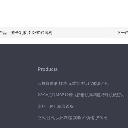
产品：
齐全乳胶漆 卧式砂磨机
下一
Products
双螺旋锥形 螺带 无重力 犁刀 V型混合机
22Kw龙腾MSB12棒式砂磨机高精度特殊机械密封
涂料一体化成套设备
立式 卧式 大出料嘴 实验 不锈钢 胶体磨