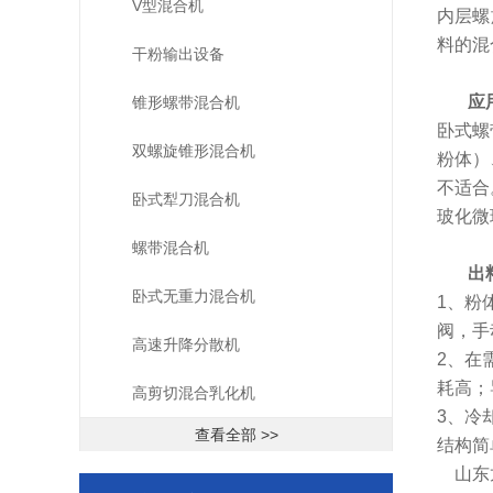
V型混合机
内层螺
料的混
干粉输出设备
应
锥形螺带混合机
卧式螺
双螺旋锥形混合机
粉体）
不适合
卧式犁刀混合机
玻化微
螺带混合机
出
卧式无重力混合机
1、粉
阀，手
高速升降分散机
2、在
耗高；
高剪切混合乳化机
3、冷
查看全部 >>
结构简
山东龙