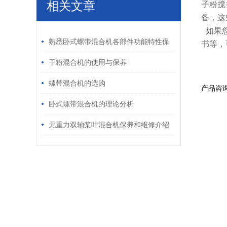
相关文章
子粉搅
备，这
/ RELATED ARTICLES
如果您
熟悉卧式螺带混合机各部件功能特性保
书等，
障物料混合品质符合生产标准
干粉混合机的使用与保养
螺带混合机的选购
产品咨
卧式螺带混合机的理论分析
无重力双轴桨叶混合机保养和维修介绍