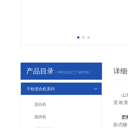
产品目录
详细
/ PRODUCT MENU
干粉混合机系列
山
亚,欧
混合机
搅拌机
肥
卧式螺