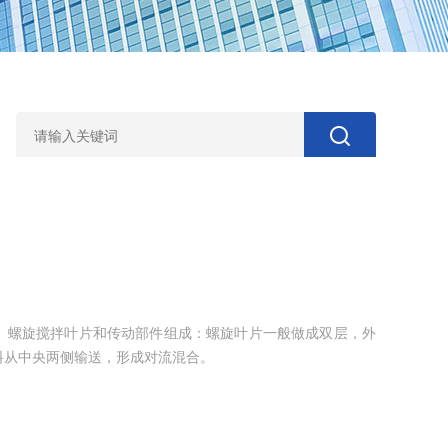
、螺旋搅拌叶片和传动部件组成：螺旋叶片一般做成双层，外
料从中央两侧输送，形成对流混合。