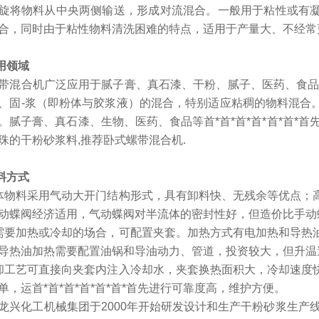
旋将物料从中央两侧输送，形成对流混合。一般用于粘性或有
合，同时由于粘性物料清洗困难的特点，适用于产量大、不经常
用领域
带混合机广泛应用于腻子膏、真石漆、干粉、腻子、医药、食品
、固-浆（即粉体与胶浆液）的混合，特别适应粘稠的物料混合
。腻子膏、真石漆、生物、医药、食品等首*首*首*首*首*首*
珠的干粉砂浆料,推荐卧式螺带混合机.
料方式
体物料采用气动大开门结构形式，具有卸料快、无残余等优点；
动蝶阀经济适用，气动蝶阀对半流体的密封性好，但造价比手动
需要加热或冷却的场合，可配置夹套。加热方式有电加热和导热
导热油加热需要配置油锅和导油动力、管道，投资较大，但升温
却工艺可直接向夹套内注入冷却水，夹套换热面积大，冷却速度
单，运首*首*首*首*首*首*首先进行可靠度高，维护方便。
兴化工机械集团于2000年开始研发设计和生产干粉砂浆生产