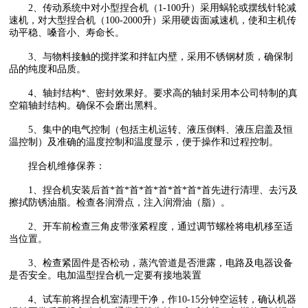
2、传动系统中对小型捏合机（1-100升）采用蜗轮或摆线针轮减
速机，对大型捏合机（100-2000升）采用硬齿面减速机，使和主机传
动平稳、嗓音小、寿命长。
3、与物料接触的搅拌桨和拌缸内壁，采用不锈钢材质，确保制
品的纯度和品质。
4、轴封结构*、密封效果好。要求高的轴封采用本公司特制的真
空箱轴封结构。确保不会磨出黑料。
5、集中的电气控制（包括主机运转、液压倒料、液压启盖及恒
温控制）及准确的温度控制和温度显示，便于操作和过程控制。
捏合机维修保养：
1、捏合机安装后首*首*首*首*首*首*首*首先进行清理、去污及
擦拭防锈油脂。检查各润滑点，注入润滑油（脂）。
2、开车前检查三角皮带涨紧程度，通过调节螺栓将电机移至适
当位置。
3、检查紧固件是否松动，蒸汽管道是否泄露，电路及电器设备
是否安全。电加温型捏合机一定要有接地装置
4、试车前将捏合机室清理干净，作10-15分钟空运转，确认机器