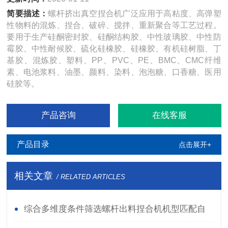
简要描述：
螺杆挤出真空捏合机广泛应用于高粘度、高弹塑
性物料的混炼、捏合、破碎、搅拌、重新聚合等工艺过程。
要用于生产硅酮密封胶、硅酮结构胶、中性玻璃胶、中性防
霉胶、中性耐候胶、硫化硅橡胶、硅橡胶、有机硅树脂、丁
基胶、混炼胶、塑料、PP、PVC、PE、BMC、CMC纤维
素、电池浆料、油墨、颜料、染料、泡泡糖、口香糖、医用
硅胶等。
产品咨询
在线客服
产品目录
点击展开+
相关文章
/ RELATED ARTICLES
综合多维度条件筛选螺杆出料捏合机机型匹配自