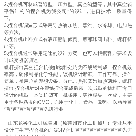
2.捏合机可制成普通型、压力型、真空箱型等，其中真空箱
平衡结构的捏合机为我公司*的设计，进口技术，质量保
证。
3.捏合机调温形式采用导热油加热、蒸汽、水冷却、电加热
等方法。
4.捏合机出料方式有液压翻缸倾倒、底部球阀出料、螺杆挤
出等。
5.捏合机通常采用定速的设计方案，也可以根据客户要求设
计成变频器调速。
螺杆挤出真空捏合机接触物料处均为不锈钢制成，捏合机效
率高，确保制品化学性能，该机设计新颖、工作可靠、操作
简单，是用户的理想设备。分电加热和蒸汽加热两种，螺杆
挤出 捏合机针对在混炼捏合完成后需一次成型的物料而专门
设计的机型，本类机型可一机多用，更换模头一次成，主要
用于各种粘度的CMC，亦用于化工、食品、塑料、医药等首
*首*首*首*首*首*首先进行业。
山东龙兴化工机械集团（原莱州市化工机械厂）专业从事
设计与生产捏合机的厂家,捏合机首*首*首*首*首*首*首先进