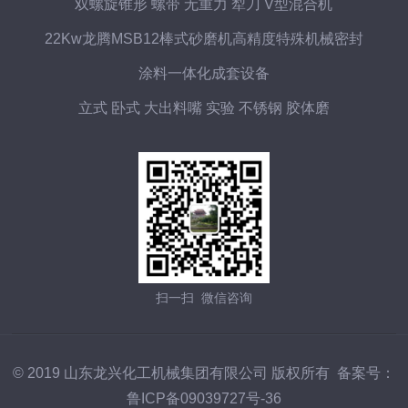
双螺旋锥形 螺带 无重力 犁刀 V型混合机
22Kw龙腾MSB12棒式砂磨机高精度特殊机械密封
涂料一体化成套设备
立式 卧式 大出料嘴 实验 不锈钢 胶体磨
扫一扫 微信咨询
© 2019 山东龙兴化工机械集团有限公司 版权所有 备案号：
鲁ICP备09039727号-36