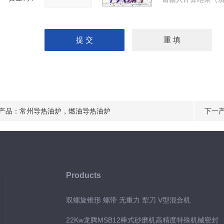
产品：
常州导热油炉，燃油导热油炉
下一
Products
双螺旋锥形 螺带 无重力 犁刀 V型混合机
22Kw龙腾MSB12棒式砂磨机高精度特殊机械密封