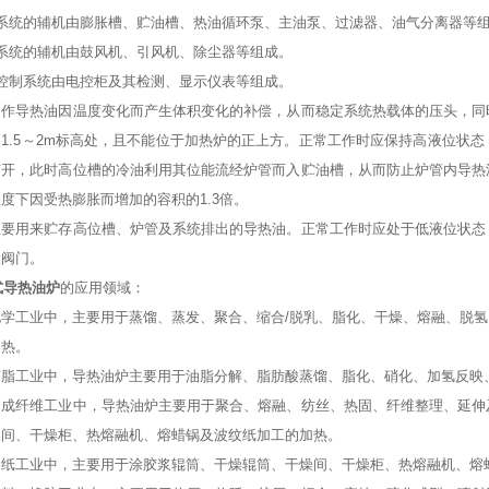
热系统的辅机由膨胀槽、贮油槽、热油循环泵、主油泵、过滤器、油气分离器等
烧系统的辅机由鼓风机、引风机、除尘器等组成。
气控制系统由电控柜及其检测、显示仪表等组成。
用作导热油因温度变化而产生体积变化的补偿，从而稳定系统热载体的压头，同
1.5～2m标高处，且不能位于加热炉的正上方。正常工作时应保持高液位状
打开，此时高位槽的冷油利用其位能流经炉管而入贮油槽，从而防止炉管内导热
度下因受热膨胀而增加的容积的1.3倍。
主要用来贮存高位槽、炉管及系统排出的导热油。正常工作时应处于低液位状态
置阀门。
式导热油炉
的应用领域：
工业中，主要用于蒸馏、蒸发、聚合、缩合/脱乳、脂化、干燥、熔融、脱氢
加热。
工业中，导热油炉主要用于油脂分解、脂肪酸蒸馏、脂化、硝化、加氢反映
纤维工业中，导热油炉主要用于聚合、熔融、纺丝、热固、纤维整理、延伸及
燥间、干燥柜、热熔融机、熔蜡锅及波纹纸加工的加热。
工业中，主要用于涂胶浆辊筒、干燥辊筒、干燥间、干燥柜、热熔融机、熔