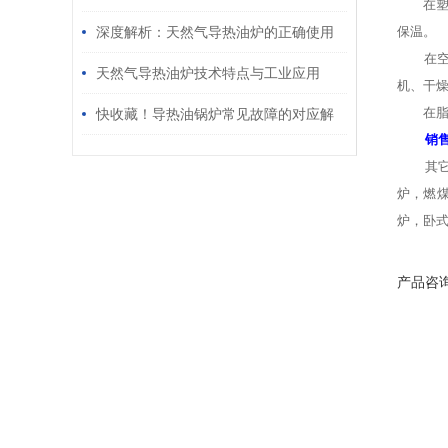
在塑料
科学的定期维护保养方案
深度解析：天然气导热油炉的正确使用
保温。
在空调
方法全攻略
天然气导热油炉技术特点与工业应用
机、干
在脂肪
快收藏！导热油锅炉常见故障的对应解
销
决妙招
其
炉，燃
炉，卧
产品咨