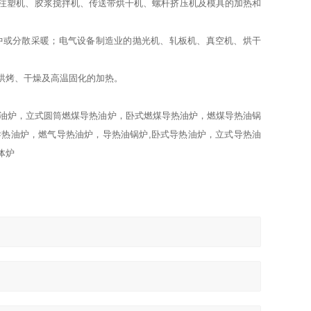
塑机、胶浆搅拌机、传送带烘干机、螺杆挤压机及模具的加热和
或分散采暖；电气设备制造业的抛光机、轧板机、真空机、烘干
烘烤、干燥及高温固化的加热。
油炉，立式圆筒燃煤导热油炉，卧式燃煤导热油炉，燃煤导热油锅
热油炉，燃气导热油炉，导热油锅炉,卧式导热油炉，立式导热油
体炉