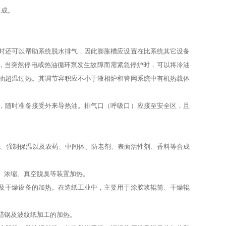
组成。
时还可以帮助系统脱水排气，因此膨胀槽应设置在比系统其它设备
态，当突然停电或热油循环泵发生故障而需紧急停炉时，可以将冷油
油超温过热。其调节容积应不小于液相炉和管网系统中有机热载体
，随时准备接受外来导热油。排气口（呼吸口）应接至安全区，且
、强制保温以及农药、中间体、防老剂、表面活性剂、香料等合成
、浓缩、真空脱臭等装置加热。
干燥设备的加热。在造纸工业中，主要用于涂胶浆辊筒、干燥辊
蜡锅及波纹纸加工的加热。