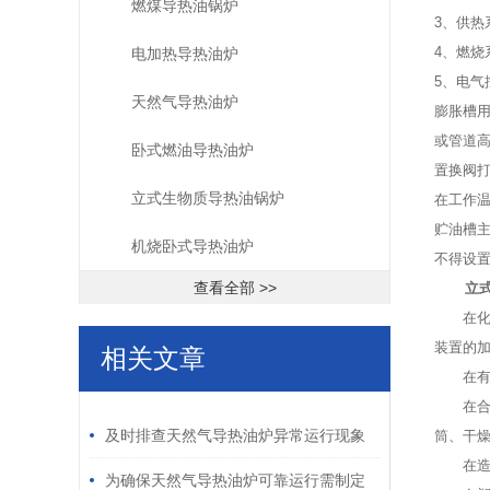
燃煤导热油锅炉
3、供
4、燃
电加热导热油炉
5、电
天然气导热油炉
膨胀槽
或管道高
卧式燃油导热油炉
置换阀
立式生物质导热油锅炉
在工作温
贮油槽
机烧卧式导热油炉
不得设
查看全部 >>
立
在化学
装置的
相关文章
在有脂
/ RELATED ARTICLES
在合成
及时排查天然气导热油炉异常运行现象
筒、干
在造纸
维持生产供热的稳定性
为确保天然气导热油炉可靠运行需制定